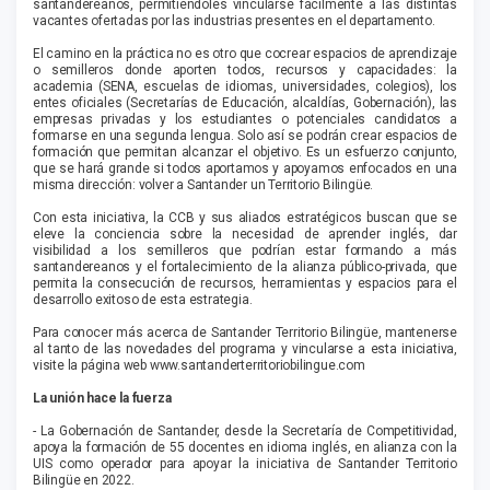
santandereanos, permitiéndoles vincularse fácilmente a las distintas
vacantes ofertadas por las industrias presentes en el departamento.
El camino en la práctica no es otro que cocrear espacios de aprendizaje
o semilleros donde aporten todos, recursos y capacidades: la
academia (SENA, escuelas de idiomas, universidades, colegios), los
entes oficiales (Secretarías de Educación, alcaldías, Gobernación), las
empresas privadas y los estudiantes o potenciales candidatos a
formarse en una segunda lengua. Solo así se podrán crear espacios de
formación que permitan alcanzar el objetivo. Es un esfuerzo conjunto,
que se hará grande si todos aportamos y apoyamos enfocados en una
misma dirección: volver a Santander un Territorio Bilingüe.
Con esta iniciativa, la CCB y sus aliados estratégicos buscan que se
eleve la conciencia sobre la necesidad de aprender inglés, dar
visibilidad a los semilleros que podrían estar formando a más
santandereanos y el fortalecimiento de la alianza público-privada, que
permita la consecución de recursos, herramientas y espacios para el
desarrollo exitoso de esta estrategia.
Para conocer más acerca de Santander Territorio Bilingüe, mantenerse
al tanto de las novedades del programa y vincularse a esta iniciativa,
visite la página web www.santanderterritoriobilingue.com
La unión hace la fuerza
- La Gobernación de Santander, desde la Secretaría de Competitividad,
apoya la formación de 55 docentes en idioma inglés, en alianza con la
UIS como operador para apoyar la iniciativa de Santander Territorio
Bilingüe en 2022.