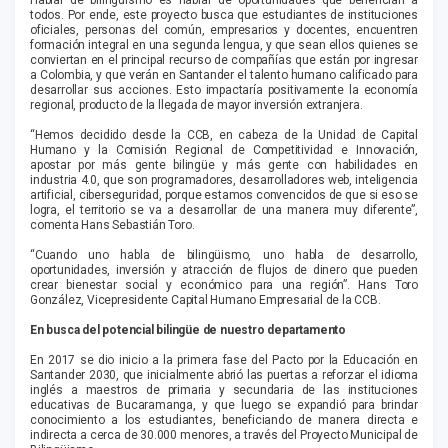
Hablar de bilingüismo es hablar de oportunidades que benefician a
todos. Por ende, este proyecto busca que estudiantes de instituciones
oficiales, personas del común, empresarios y docentes, encuentren
formación integral en una segunda lengua, y que sean ellos quienes se
conviertan en el principal recurso de compañías que están por ingresar
a Colombia, y que verán en Santander el talento humano calificado para
desarrollar sus acciones. Esto impactaría positivamente la economía
regional, producto de la llegada de mayor inversión extranjera.
“Hemos decidido desde la CCB, en cabeza de la Unidad de Capital
Humano y la Comisión Regional de Competitividad e Innovación,
apostar por más gente bilingüe y más gente con habilidades en
industria 4.0, que son programadores, desarrolladores web, inteligencia
artificial, ciberseguridad, porque estamos convencidos de que si eso se
logra, el territorio se va a desarrollar de una manera muy diferente”,
comenta Hans Sebastián Toro.
“Cuando uno habla de bilingüismo, uno habla de desarrollo,
oportunidades, inversión y atracción de flujos de dinero que pueden
crear bienestar social y económico para una región”. Hans Toro
González, Vicepresidente Capital Humano Empresarial de la CCB.
En busca del potencial bilingüe de nuestro departamento
En 2017 se dio inicio a la primera fase del Pacto por la Educación en
Santander 2030, que inicialmente abrió las puertas a reforzar el idioma
inglés a maestros de primaria y secundaria de las instituciones
educativas de Bucaramanga, y que luego se expandió para brindar
conocimiento a los estudiantes, beneficiando de manera directa e
indirecta a cerca de 30.000 menores, a través del Proyecto Municipal de