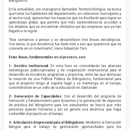
Bilingüismo.
En la actualidad, con el programa Santander Territorio Bilingüe, se busca
que todos los habitantes del departamento, en cabeceras municipales y
el sector rural, aprovechen los espacios que se diseñarán para lograr un
aprendizaje global, que permita que más santandereanos accedan a
los empleos que se encuentran ofertados por las empresas que ya han
llegado a la región.
“Nos sentamos a pensar y se desarrollaron tres líneas estratégicas.
Con estas, lo que decidimos fue darle vida a eso que queremos que se
convierta en un movimiento”, Hans Sebastián Toro.
Estas líneas, fundamentales en el proceso, son:
1- Gestión Institucional:
En esta fase se consolidarán las alianzas
estratégicas público-privadas y de cooperación internacional para el
desarrollo de iniciativas, programas y proyectos, entre las que destacan
la creación de una Política Pública de Bilingüismo, fundamental para
que el proyecto tenga el soporte legal y se mantenga en el tiempo,
convirtiéndose en un sello de la educación en Santander.
2- Generación de Capacidades:
Con el desarrollo del programa de
formación y fortalecimiento para docentes y la generación de espacios
de práctica del bilingüismo para los estudiantes se busca que más
personas quieran formarse y así se genere una dinámica que haga
sostenible el proyecto en el tiempo.
3- Articulación Empresarial para el Bilingüismo:
Mediante la formación
bilingüe para el trabajo se gestionarán oportunidades para los