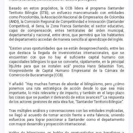
Basado en estos propósitos, la CCB lidera el programa Santander
Territorio Bilingüe (STB}, un esfuerzo mancomunado con entidades
como Procolombia, la Asociación Nacional de Empresarios de Colombia
(ANDI}, la Comisión Regional de Competitividad e Innovación (Santander
Competitivo}, el Sena, la Zona Franca Santander, el sector educativo,
cajas de compensación, entes territoriales del orden municipal,
departamental y nacional, entre otros, que permitirá que los habitantes
del departamento accedan de manera sencilla al aprendizaje del inglés.
"Existen unas oportunidades que se están desaprovechando, entre las
que destaca la llegada de inversionistas internacionales, que se
encuentran con que no hay el suficiente capital humano con
capacidades billingües lo que se convierte, rápidamente, en la principal
litjiJlnte para que se instalen acá" precisa Hans Sebastián Toro,
Vicepresidente de Capital Humano Empresarial de la Cámara de
Comercio de Bucaramanga (CCB).
Y añadió: “Hay muchas formas de abordar el bilingüismo, pero ¿cómo
ponemos una ruta estratégica de acción desde lo que sea más
importante, lo más relevante y de impacto, y también en el largo plazo
las cosas que se puedan ir derivando de estos avances?” La respuesta
de los actores gestores de esta idea fue, “Santander Territorio Bilingüe”.
Tras múltiples análisis y conversaciones con las entidades implicadas,
se llegó al acuerdo de tomar acción frente a esta falencia, uniendo
esfuerzos para lograr posicionar a Santander como el departamento
con mayor desarrollo y proyección internacional.