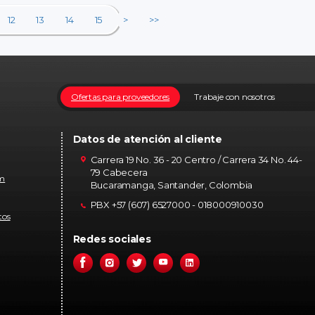
12
13
14
15
>
>>
Ofertas para proveedores
Trabaje con nosotros
Datos de atención al cliente
Carrera 19 No. 36 - 20 Centro / Carrera 34 No. 44-
79 Cabecera
om
Bucaramanga, Santander, Colombia
PBX +57 (607) 6527000 - 018000910030
tos
Redes sociales