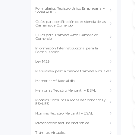
Formularios Registro Único Empresarial y
Social RUES
Guías para certificación de existencia de las
Cámaras de Comercio
Guías para Tramites Ante Cámara de
Comercio
Información Interinstitucional para la
Formalización
Ley 1429
Manuales y paso a paso de tramites virtuales
Memorias Afiliado al dia
Memorias Registro Mercantil y ESAL
Modelos Comunes a Todas las Sociedades y
ESALES
Normas Registro Mercantil y ESAL
Presentación factura electrónica
Trámites virtuales