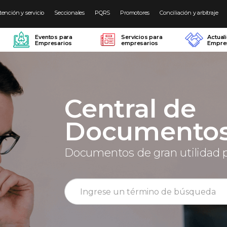
tención y servicio
Seccionales
PQRS
Promotores
Conciliación y arbitraje
Eventos para
Servicios para
Actual
Empresarios
empresarios
Empres
Central de
Documento
Documentos de gran utilidad 