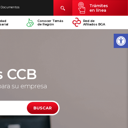
Trámites
Documentos
en línea
idad
Conocer Temás
Red de
arial
de Región
Afiliados BGA
s CCB
para su empresa
BUSCAR