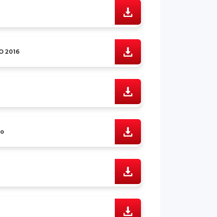
O 2016
to