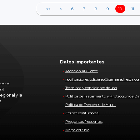
<<
<
6
7
8
9
10
11
Datos importantes
Atencion al Cliente
notificacionesjudiciales@camaradirecta.c
or el
Términos y condiciones de uso
el
egional y la
Política de Tratamiento y Protección de Da
o.
Política de Derechos de Autor
Correo Institucional
Preguntas frecuentes
Mapa del Sitio