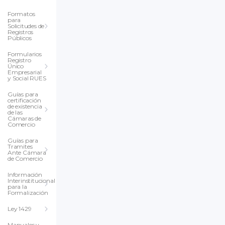
Formatos
para
Solicitudes de
Registros
Públicos
Formularios
Registro
Único
Empresarial
y Social RUES
Guías para
certificación
de existencia
de las
Cámaras de
Comercio
Guías para
Tramites
Ante Cámara
de Comercio
Información
Interinstitucional
para la
Formalización
Ley 1429
Manuales y