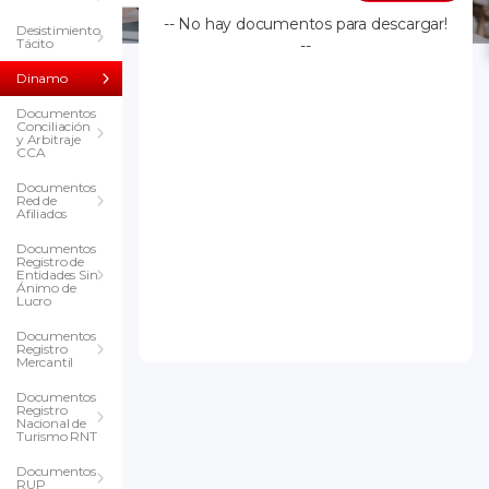
-- No hay documentos para descargar!
Desistimiento
Tácito
--
Dinamo
Documentos
Conciliación
y Arbitraje
CCA
Documentos
Red de
Afiliados
Documentos
Registro de
Entidades Sin
Ánimo de
Lucro
Documentos
Registro
Mercantil
Documentos
Registro
Nacional de
Turismo RNT
Documentos
RUP