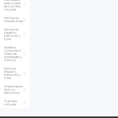
paso a paso
de tramites
virtuales
Memorias
Afiliado al dia
Memorias
Registro
Mercantil y
ESAL
Modelos
Comunes a
Todas las
Sociedades y
ESALES
Normas
Registro
Mercantil y
ESAL
Presentación
factura
electrónica
Trámites
virtuales