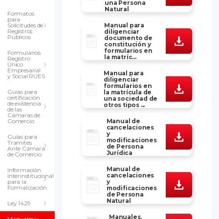
una Persona
Natural
Formatos
para
Solicitudes de
Manual para
Registros
diligenciar
Públicos
documento de
constitución y
formularios en
Formularios
la matríc...
Registro
Único
Empresarial
Manual para
y Social RUES
diligenciar
formularios en
Guías para
la matrícula de
certificación
una sociedad de
de existencia
otros tipos ...
de las
Cámaras de
Comercio
Manual de
cancelaciones
y
Guías para
modificaciones
Tramites
de Persona
Ante Cámara
Jurídica
de Comercio
Manual de
Información
cancelaciones
Interinstitucional
para la
y
Formalización
modificaciones
de Persona
Natural
Ley 1429
Manuales,
Manuales y