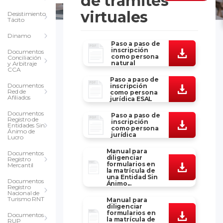
de tramites
virtuales
Desistimiento
Tácito
Dinamo
Paso a paso de
inscripción
Documentos
como persona
Conciliación
natural
y Arbitraje
CCA
Paso a paso de
Documentos
inscripción
Red de
como persona
Afiliados
jurídica ESAL
Documentos
Paso a paso de
Registro de
inscripción
Entidades Sin
como persona
Ánimo de
jurídica
Lucro
Manual para
Documentos
diligenciar
Registro
formularios en
Mercantil
la matrícula de
una Entidad Sin
Documentos
Ánimo...
Registro
Nacional de
Turismo RNT
Manual para
diligenciar
formularios en
Documentos
la matrícula de
RUP