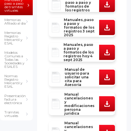
paso a paso y
paso a paso
formatos de
de tramites
los registros
virtuales
Memorias
Manuales, paso
Afiliado al dia
a paso y
formatos de los
registros 3 sept
Memorias
2025
Registro
Mercantil y
ESAL
Manuales, paso
a paso y
formatos de los
Modelos
Comunes a
registros hoy 4
Todas las
sept 2025
Sociedades y
ESALES
Manual de
usuario para
Normas
solicitar una
Registro
cita para
Mercantil y
Asesoria
ESAL
Manual
Presentación
cancelaciones
factura
y
electrónica
modificaciones
persona
Trámites
juridica
virtuales
Manual
cancelaciones
y