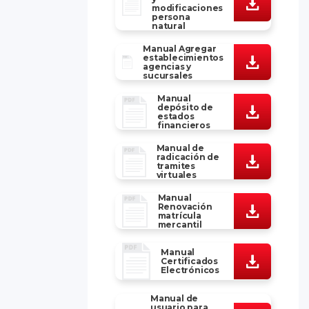
modificaciones
persona
natural
Manual Agregar
establecimientos
agencias y
sucursales
Manual
depósito de
estados
financieros
Manual de
radicación de
tramites
virtuales
Manual
Renovación
matrícula
mercantil
Manual
Certificados
Electrónicos
Manual de
usuario para