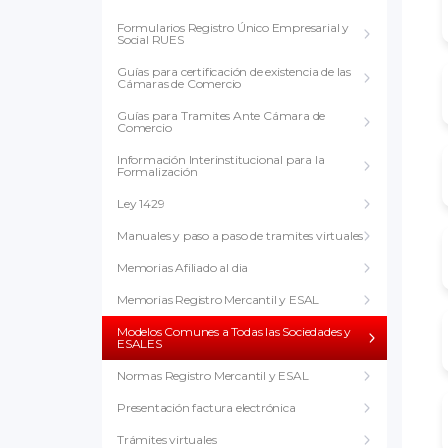
Formularios Registro Único Empresarial y
Social RUES
Guías para certificación de existencia de las
Cámaras de Comercio
Guías para Tramites Ante Cámara de
Comercio
Información Interinstitucional para la
Formalización
Ley 1429
Manuales y paso a paso de tramites virtuales
Memorias Afiliado al dia
Memorias Registro Mercantil y ESAL
Modelos Comunes a Todas las Sociedades y
ESALES
Normas Registro Mercantil y ESAL
Presentación factura electrónica
Trámites virtuales