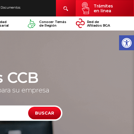
Trámites
Documentos
en línea
idad
Conocer Temás
Red de
arial
de Región
Afiliados BGA
s CCB
para su empresa
BUSCAR