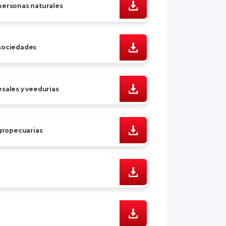
personas naturales
 sociedades
sales y veedurias
agropecuarias