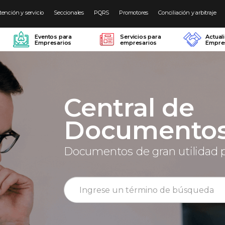
tención y servicio
Seccionales
PQRS
Promotores
Conciliación y arbitraje
Eventos para
Servicios para
Actual
Empresarios
empresarios
Empres
Central de
Documento
Documentos de gran utilidad 