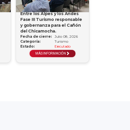
Entre los Alpes y los Andes
Fase III Turismo responsable
y gobernanza para el Cañón
del Chicamocha.
Fecha de cierre:
Julio 08, 2026
Categoría:
Turismo
Estado:
Ejecutado
MÁS INFORMACIÓN