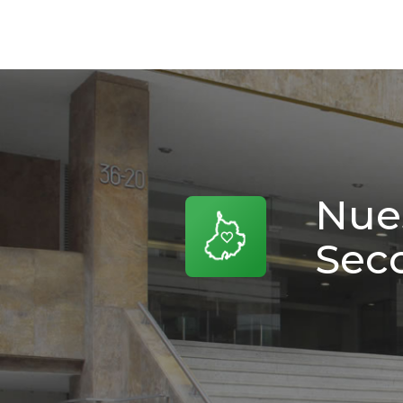
Nue
Secc