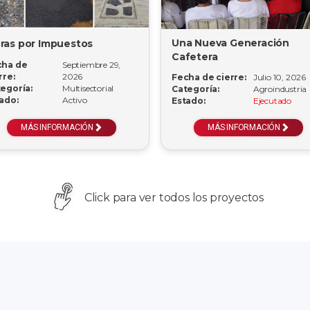
Una Nueva Generación
ras por Impuestos
Cafetera
cha de
Septiembre 29,
rre:
2026
Fecha de cierre:
Julio 10, 2026
egoría:
Multisectorial
Categoría:
Agroindustria
ado:
Activo
Estado:
Ejecutado
MÁS INFORMACIÓN
MÁS INFORMACIÓN
Click para ver todos los proyectos