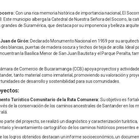
Socorro:
Con una rica memoria histórica de importancia nacional, El Socorr
. Este municipio alberga la Catedral de Nuestra Señora del Socorro, la c
grandes de Suramérica, que destaca por su imponencia y belleza arquite
 Juan de Girón:
Declarado Monumento Nacional en 1959 por su arquitectura
des blancas, puertas de madera oscura y techos de teja de arcilla. Ideal
ncuentran la Basílica Menor de San Juan Bautista y el Parque Peralta, t
ámara de Comercio de Bucaramanga (CCB) apoya proyectos y actividades d
ander, tanto material como inmaterial, promoviendo su valoración y pro
tunidades de desarrollo y sostenibilidad para sus comunidades.
oyectos:
ento Turístico Comunitario de la Ruta Comunera:
Su objetivo es forta
avés de la conservación de los caminos ancestrales de Santander en los m
alá.
 parte del proyecto, se realizó un diagnóstico y caracterización turística,
ntario y levantamiento cartográfico de los caminos históricos presentes e
e los logros obtenidos destacan un informe socioeconómico, un documento 