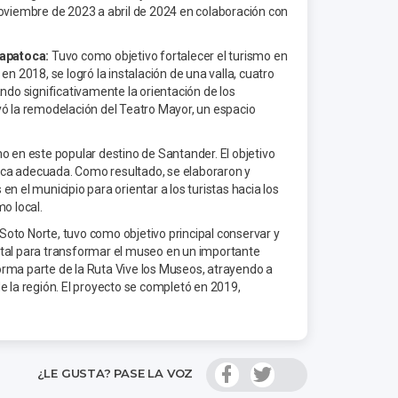
e noviembre de 2023 a abril de 2024 en colaboración con
Zapatoca:
Tuvo como objetivo fortalecer el turismo en
n 2018, se logró la instalación de una valla, cuatro
ndo significativamente la orientación de los
luyó la remodelación del Teatro Mayor, un espacio
mo en este popular destino de Santander. El objetivo
ética adecuada. Como resultado, se elaboraron y
n el municipio para orientar a los turistas hacia los
mo local.
 Soto Norte, tuvo como objetivo principal conservar y
ntal para transformar el museo en un importante
 forma parte de la Ruta Vive los Museos, atrayendo a
 de la región. El proyecto se completó en 2019,
¿LE GUSTA? PASE LA VOZ