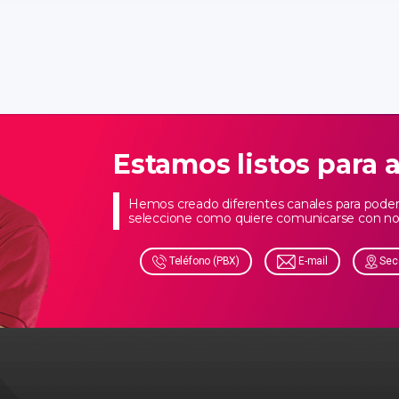
Estamos listos para 
Hemos creado diferentes canales para poder 
seleccione como quiere comunicarse con no
Teléfono (PBX)
E-mail
Sec