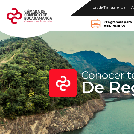
Ley de Transparencia
A
Programas para
empresarios
Conocer 
De Re