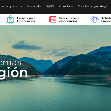
tención y servicio
Seccionales
PQRS
Promotores
Conciliación y arbitraje
Eventos para
Servicios para
Actual
Empresarios
empresarios
Empres
temas
gión