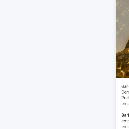
Bari
Come
Pueb
empe
Bar
empe
en l