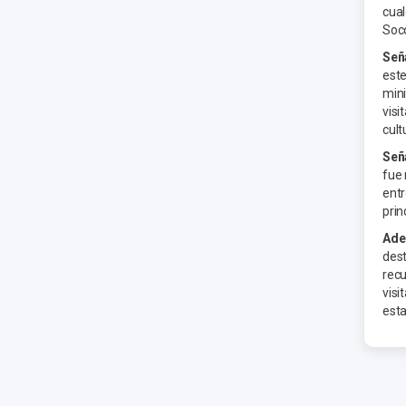
cual
Soc
Señ
este
mini
visi
cult
Seña
fue 
entr
prin
Ade
dest
recu
visi
esta