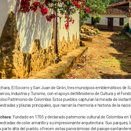
chara, El Socorro y San Juan de Girón, tres municipios emblemáticos de Sa
rcio, Industria y Turismo, con el apoyo del Ministerio de Cultura y el Fon
los Patrimonio de Colombia. Estos pueblos capturan la mirada de visitantes
dradas y plazas principales, que narran la memoria e historia de la nació
ichara:
Fundado en 1705 y declarado patrimonio cultural de Colombia en 19
dradas de color amarillo y su impresionante arquitectura. Sus parques, la c
a parte alta del pueblo, ofrecen vistas panorámicas del paisaje santandere