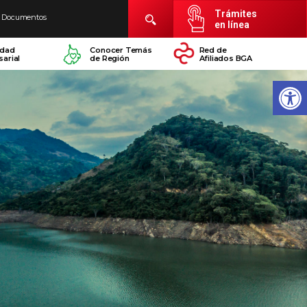
Trámites
Documentos
en línea
idad
Conocer Temás
Red de
arial
de Región
Afiliados BGA