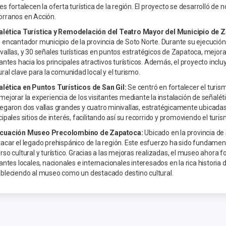
es fortalecen la oferta turística de la región. El proyecto se desarrolló d
orranos en Acción.
alética Turística y Remodelación del Teatro Mayor del Municipio de 
 encantador municipio de la provincia de Soto Norte. Durante su ejecución e
vallas, y 30 señales turísticas en puntos estratégicos de Zapatoca, mejora
tantes hacia los principales atractivos turísticos. Además, el proyecto inc
ural clave para la comunidad local y el turismo.
lética en Puntos Turísticos de San Gil:
Se centró en fortalecer el turis
mejorar la experiencia de los visitantes mediante la instalación de señal
egaron dos vallas grandes y cuatro minivallas, estratégicamente ubicadas e
cipales sitios de interés, facilitando así su recorrido y promoviendo el turis
cuación Museo Precolombino de Zapatoca:
Ubicado en la provincia de
acar el legado prehispánico de la región. Este esfuerzo ha sido fundame
rso cultural y turístico. Gracias a las mejoras realizadas, el museo ahora
tantes locales, nacionales e internacionales interesados en la rica historia
bleciendo al museo como un destacado destino cultural.