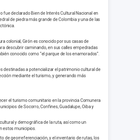
o fue declarado Bien de Interés Cultural Nacional en
atedral de piedra más grande de Colombia y una de las
ctónica.
 colonial, Girón es conocido por sus casas de
 para descubrir caminando, en sus calles empedradas
ambién conocido como "el parque de los enamorados".
estinadas a potencializar el patrimonio cultural de
yección mediante el turismo, y generando más
lecer el turismo comunitario en la provincia Comunera
unicipios de Socorro, Confines, Guadalupe, Oiba y
 cultural y demográfica de la ruta, así como un
n estos municipios.
de georreferenciación, y el inventario de rutas, los