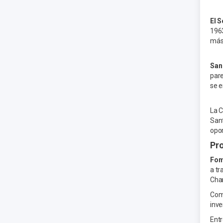
El 
1963
más 
San
pare
se e
La C
Sant
opor
Pr
Fom
a tr
Char
Como
inve
Entr