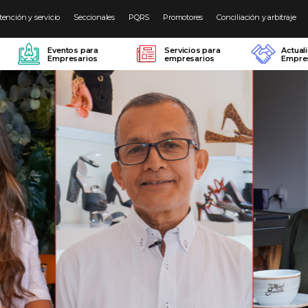
tención y servicio
Seccionales
PQRS
Promotores
Conciliación y arbitraje
Eventos para
Servicios para
Actual
Empresarios
empresarios
Empres