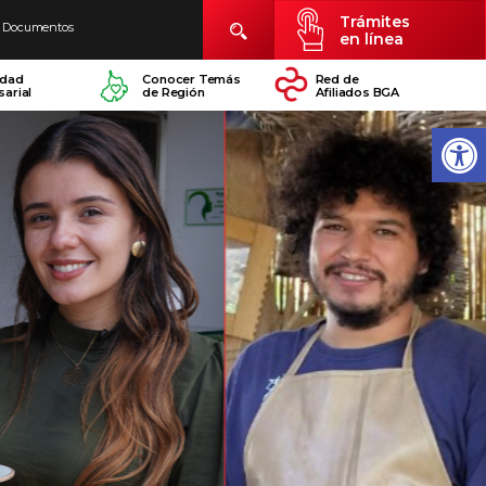
Trámites
Documentos
en línea
idad
Conocer Temás
Red de
arial
de Región
Afiliados BGA