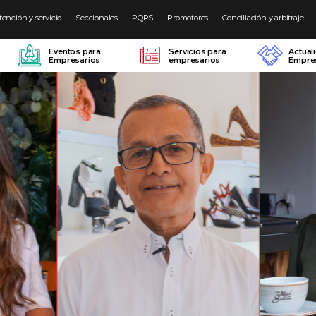
tención y servicio
Seccionales
PQRS
Promotores
Conciliación y arbitraje
Eventos para
Servicios para
Actual
Empresarios
empresarios
Empres