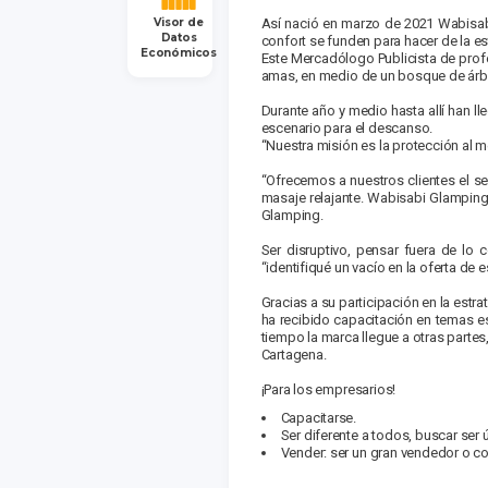
Visor de
Así nació en marzo de 2021 Wabisabi 
Datos
confort se funden para hacer de la e
Económicos
Este Mercadólogo Publicista de prof
amas, en medio de un bosque de árb
Durante año y medio hasta allí han l
escenario para el descanso.
“Nuestra misión es la protección al m
“Ofrecemos a nuestros clientes el ser
masaje relajante. Wabisabi Glamping
Glamping.
Ser disruptivo, pensar fuera de l
“identifiqué un vacío en la oferta de
Gracias a su participación en la est
ha recibido capacitación en temas es
tiempo la marca llegue a otras partes
Cartagena.
¡Para los empresarios!
Capacitarse.
Ser diferente a todos, buscar ser 
Vender: ser un gran vendedor o co