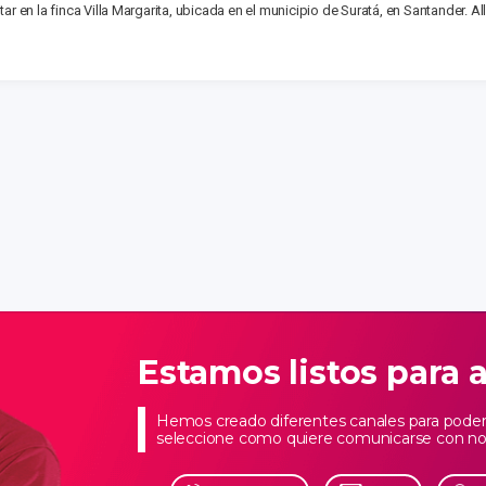
ar en la finca Villa Margarita, ubicada en el municipio de Suratá, en Santander. 
Estamos listos para 
Hemos creado diferentes canales para poder 
seleccione como quiere comunicarse con no