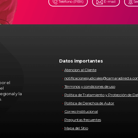
Teléfono (PBX)
E-mail
Se
Datos importantes
Atencion al Cliente
notificacionesjudiciales@camaradirecta.c
or el
Términos y condiciones de uso
el
egional y la
Política de Tratamiento y Protección de Da
o.
Política de Derechos de Autor
Correo Institucional
Preguntas frecuentes
Mapa del Sitio