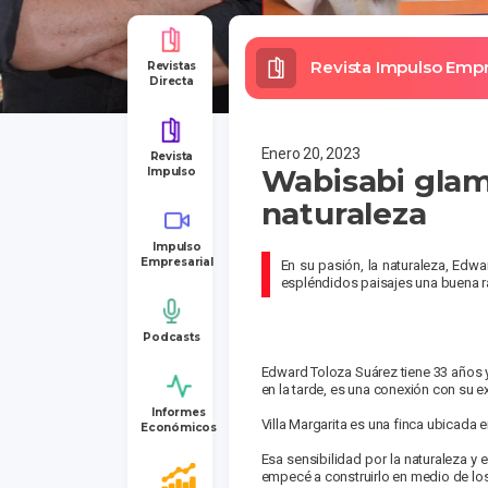
Revista Impulso Empre
Revistas
Directa
Enero 20, 2023
Revista
Wabisabi glam
Impulso
naturaleza
Impulso
Empresarial
En su pasión, la naturaleza, Edw
espléndidos paisajes una buena raz
Podcasts
Edward Toloza Suárez tiene 33 años y
en la tarde, es una conexión con su ex
Informes
Villa Margarita es una finca ubicada 
Económicos
Esa sensibilidad por la naturaleza y
empecé a construirlo en medio de los