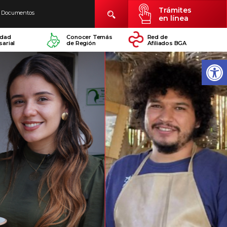
Trámites
Documentos
en línea
idad
Conocer Temás
Red de
arial
de Región
Afiliados BGA