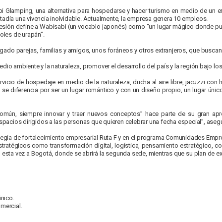
Glamping, una alternativa para hospedarse y hacer turismo en medio de un ento
stadía una vivencia inolvidable. Actualmente, la empresa genera 10 empleos.
esión define a Wabisabi (un vocablo japonés) como “un lugar mágico donde pue
oles de urapán”.
legado parejas, familias y amigos, unos foráneos y otros extranjeros, que busca
edio ambiente y la naturaleza, promover el desarrollo del país y la región bajo 
vicio de hospedaje en medio de la naturaleza, ducha al aire libre, jacuzzi con 
 se diferencia por ser un lugar romántico y con un diseño propio, un lugar úni
o común, siempre innovar y traer nuevos conceptos” hace parte de su gran 
 espacios dirigidos a las personas que quieren celebrar una fecha especial”, aseg
rategia de fortalecimiento empresarial Ruta F y en el programa Comunidades Em
tratégicos como transformación digital, logística, pensamiento estratégico, c
, esta vez a Bogotá, donde se abrirá la segunda sede, mientras que su plan de ex
único.
mercial.