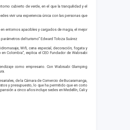
rno cubierto de verde, en el que la tranquilidad y el
des vivir una experiencia única con las personas que
n en entornos apacibles y cargados de magia, el mejor
los parámetros del turismo” Edward Toloza Suárez
hidromasaje, Wifi, cena especial, decoración, fogata y
co en Colombia”, explica el CEO Fundador de Wabisabi
aprendizaje como empresario. Con Wabisabi Glamping
ura.
presariales, de la Cámara de Comercio de Bucaramanga,
ostos y presupuesto, lo que ha permitido que en corto
pansión a cinco años incluye sedes en Medellín, Cali y