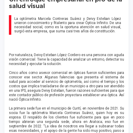
salud visual
La optómetra Marcela Contreras Suárez y Deivy Esteban López
unieron conocimiento y fitalento para crear Óptica Infinito. De una
necesidad social, como es la oportuna aten­ción en salud visual,
surgió esta empresa, que suma casi tres años de constitución.
Por naturaleza, Deivy Esteban López Cordero es una persona con aguda
visión comercial. Tiene la capaci­dad de analizar un entorno, detectar su
necesidad y ejecutar la solución.
Cinco años como asesor comercial en ópticas fueron suficientes para
conocer ese sector. Algunas falencias que presenta el sistema de
salud para acceder al servicio de optometría, así como el tiempo y los
costos que implica trasladarse de un municipio a otro para ser atendido
en una IPS, asegura Deivy Esteban, fueron razones suficientes para que
este contador público de profesión proyectara establecer una óptica. Así
nació Óptica Infinito.
La primera sede fue en el municipio de Curití, en noviembre de 2021. Su
socia fue la optómetra Marcela Contreras Suárez, quien hoy es su
esposa. El respaldo de los clientes fue suficiente para que en poco
tiempo abrieran una segunda sede, ahora en Aratoca; eso fue en
septiembre de 2022. “La idea de nosotros era llegar a subsanar todas
esas necesidades, y el apoyo de la gente ha sido muy positivo, paso a