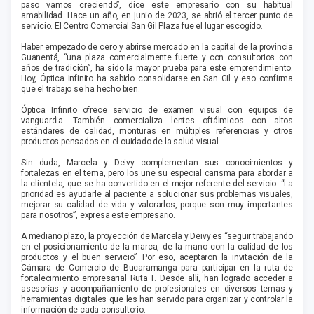
paso vamos creciendo”, dice este empresario con su habitual
amabilidad. Hace un año, en junio de 2023, se abrió el tercer punto de
servicio. El Centro Comercial San Gil Plaza fue el lugar escogido.
Haber empezado de cero y abrirse mercado en la capital de la provincia
Guanentá, “una plaza comercialmente fuerte y con consultorios con
años de tradición”, ha sido la mayor prueba para este emprendimiento.
Hoy, Óptica Infinito ha sabido consolidarse en San Gil y eso confirma
que el trabajo se ha hecho bien.
Óptica Infinito ofrece servicio de examen visual con equipos de
vanguardia. También comercializa lentes oftálmicos con altos
estándares de calidad, monturas en múltiples referencias y otros
productos pensados en el cuidado de la salud visual.
Sin duda, Marcela y Deivy complementan sus conocimientos y
fortalezas en el tema, pero los une su especial carisma para abordar a
la clientela, que se ha convertido en el mejor referente del servicio. “La
prioridad es ayudarle al paciente a solucionar sus problemas visuales,
mejorar su calidad de vida y valorar­los, porque son muy importantes
para nosotros”, expresa este empresario.
A mediano plazo, la proyección de Marcela y Deivy es “seguir trabajando
en el posicionamiento de la marca, de la mano con la calidad de los
productos y el buen servicio”. Por eso, acepta­ron la invitación de la
Cámara de Comercio de Bucaramanga para participar en la ruta de
fortalecimiento empresarial Ruta F. Desde allí, han logrado acceder a
asesorías y acompañamiento de profesionales en diversos temas y
herramientas digitales que les han servido para organizar y controlar la
información de cada consultorio.