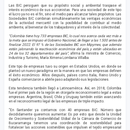
Las BIC persiguen que su propósito social y ambiental traspase el
interés económico de sus accionistas. Para una sociedad de este tipo
el lucro ya no es el fin, sino el medio para alcanzar tales propósitos. Las
Sociedades BIC combinan simultáneamente las ventajas económicas
de la actividad mercantil con la posibilidad de contribuir al medio
ambiente, al bienestar de los trabajadores y al interés de la colectividad.
“Colombia tiene hoy 733 empresas BIC, lo cual nos acerca cada vez más a
la meta que se impuso el Gobierno Nacional, de llegar a las 1.500 antes de
finalizar 2022. El 97 % de las Sociedades BIC son Mipymes, que además
están jalonando la reactivación económica del país, y están ubicadas en
24 de los 32 departamentos del país”
, afirma la ministra de Comercio,
Industria y Turismo, María Ximena Lombana Villalba.
Este tipo de empresas tuvo su origen en Estados Unidos, en donde se
planteó un nuevo paradigma en la manera en que las empresas definen
el éxito económico. Años después, países como Italia, Reino Unido y
España comenzaron a abrirle paso adaptando sus legislaciones.
Esta tendencia también llegó a Latinoamérica. Así, en 2018, Colombia
fue el primer país de la región en otorgarle reconocimiento legal a estas
empresas. Argentina, Brasil, Chile y Uruguay también están avanzando
en el reconocimiento legal de las empresas de triple impacto.
“En Santander ya contamos con 40 empresas BIC. Número que
decididamente queremos aumentar. Es por esto que desde la Unidad
de Crecimiento y Sostenibilidad Global de la Cámara de Comercio de
Bucaramanga tenemos una coordinación de sostenibilidad para
fortalecer las acciones sostenibles que impulsen el tejido empresarial