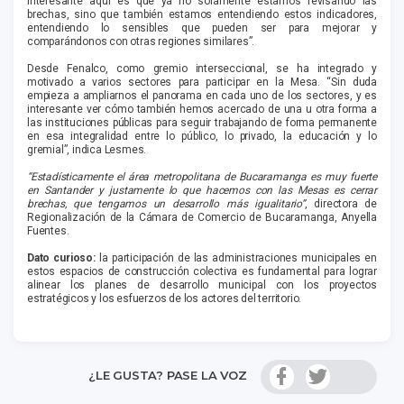
interesante aquí es que ya no solamente estamos revisando las
brechas, sino que también estamos entendiendo estos indicadores,
entendiendo lo sensibles que pueden ser para mejorar y
comparándonos con otras regiones similares”.
Desde Fenalco, como gremio interseccional, se ha integrado y
motivado a varios sectores para participar en la Mesa. “Sin duda
empieza a ampliarnos el panorama en cada uno de los sectores, y es
interesante ver cómo también hemos acercado de una u otra forma a
las instituciones públicas para seguir trabajando de forma permanente
en esa integralidad entre lo público, lo privado, la educación y lo
gremial”, indica Lesmes.
“Estadísticamente el área metropolitana de Bucaramanga es muy fuerte
en Santander y justamente lo que hacemos con las Mesas es cerrar
brechas, que tengamos un desarrollo más igualitario”
, directora de
Regionalización de la Cámara de Comercio de Bucaramanga, Anyella
Fuentes.
Dato curioso:
la participación de las administraciones municipales en
estos espacios de construcción colectiva es fundamental para lograr
alinear los planes de desarrollo municipal con los proyectos
estratégicos y los esfuerzos de los actores del territorio.
¿LE GUSTA? PASE LA VOZ