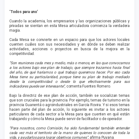
‘Todos para uno’
Cuando la academia, los empresarios y las organizaciones públicas y
privadas se sientan en esta Mesa articuladora comienza la verdadera
magia.
Cada Mesa se convierte en un espacio para que los actores locales
cuenten cuáles son sus necesidades y en dónde se deben realizar
actividades, acciones o proyectos en busca de la mejora en la
competitividad.
“Son reuniones cada mes y medio, más o menos, en las que convocamos
a los actores bajo ese plan de trabajo, que siempre trazamos hacia final
del año, de qué haríamos o qué trabajo queremos hacer. Por eso cada
Mesa tiene su particularidad, porque tiene su plan de trabajo mediado
desde la competitividad o desde lo que efectivamente para sus
indicadores puede ser interesante”
, comenta Fuentes Romero.
Bajo la directriz de ese plan de acción, también se socializan temas
que son cruciales para la provincia. Por ejemplo, temas de turismo en la
provincia Guanentá o agroindustriales en García Rovira. Y si esos temas
hacen parte del plan de acción, lo siguiente es invitar a los actores
particulares de cada sector a la Mesa para que cuenten en qué están
trabajando y cómo la Mesa puede servir de facilitador o de operador.
“Para nosotros, como Comisión, ha sido fundamental también entender
cada vez más el territorio de la mano de quienes lo conocen de toda la
vida, y ayudarlos para lograr objetivos comunes”
, afirma Puyana.