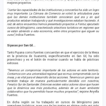
mejores proyectos.
“Juntar las capacidades de las instituciones y conocerlas ha sido un logro
muy importante. La Cámara de Comercio se volvió la articuladora para
que las demás instituciones también conocieran qué era y en qué
productos estaban trabajando y qué investigaciones estaban haciendo. A
raíz de estos encuentros hemos presentado proyectos a Fontur, ejecutado
cursos de bilingüismo, caracterizado atractivos turísticos en regiones que
se están abriendo a esta economía, entre otros proyectos que siguen su
curso”,
indica Fuentes.
Si pasas por San Gil...
Tanto Puyana como Fuentes concuerdan en que el ejercicio de la Mesa
en la provincia de Guanentá, específicamente en San Gil, ha sido
provechoso y es el botón de mostrar cuando se habla de prácticas
exitosas.
“Tenemos un compromiso importante de los actores en este territorio.
Contamos con una universidad regional que es muy comprometida con la
mesa, y es vital para el desarrollo de las acciones. Tenemos un gremio que
también trabaja de manera particularmente decidida con nosotros,
Fenalco Sur de Santander. Entonces existen estos actores clave que hacen
que la dinámica sea más productiva, además de un buen ambiente
colaborativo que ha permitido hacer muchos proyectos”
, expone Anyella
Fuentes.
En dicha región se ha trabajado en cursos de bilingüismo para
operadores turísticos, pues una de las metas es abrirse cada vez más