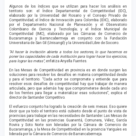
Algunos de los índices que se utilizan para hacer los análisis en
territorio son: el Índice Departamental de Competitividad (IDC),
elaborado por la Universidad del Rosario y el Consejo Privado de
Competitividad; el Índice de Innovación para Colombia (IDIC), elaborado
por el Departamento Nacional de Planeación y el Observatorio
Colombiano de Ciencia y Tecnología; y el Índice Municipal de
Competitividad (IMC), elaborado por las Cámaras de Comercio de
Bucaramanga y Barrancabermeja en conjunto con la Fundación
Universitaria de San Gil (Unisangil) y la Universidad Libre de Socorro.
“Al hacer la invitación abierta a todos los sectores, lo que hacemos es
poner las capacidades de cada institución para lograr hacer los ejercicios,
para lograr las metas”
, enfatiza Anyella Fuentes.
En las Mesas de Competitividad en provincia es en donde surgen las
soluciones para resolver los desafíos en materia competitividad desde
y para el territorio. “Cada actor se compromete y entiende que para
resolver esos desafíos de competitividad hay que trabajar de manera
articulada, pero que además hay que comprometerse desde cada uno
de los frentes para llegar a materializar esas soluciones”, explica el
director de Santander Competitivo.
El esfuerzo conjunto ha logrado la creación de seis mesas. Eso quiere
decir que ya todo el territorio está cubierto desde el punto de vista de
provincias para trabajar en las necesidades de Santander. Las Mesas de
Competitividad en las provincias Guanentá, Comunera, Vélez, García
Rovira y Soto Norte son lideradas por la Cámara de Comercio de
Bucaramanga, y la Mesa de Competitividad en la provincia Yariguíes es
liderada por la Cámara de Comercio de Barrancabermeja.