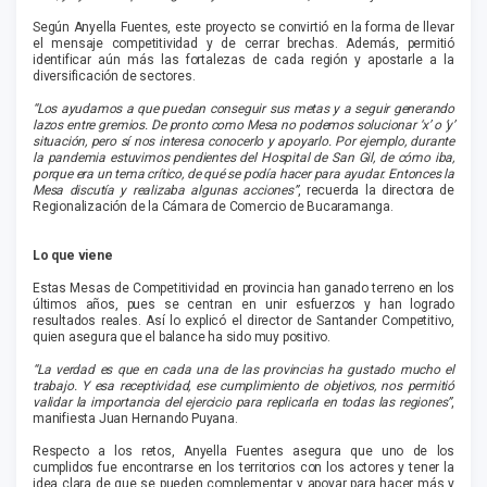
Según Anyella Fuentes, este proyecto se convirtió en la forma de llevar
el mensaje competitividad y de cerrar brechas. Además, permitió
identificar aún más las fortalezas de cada región y apostarle a la
diversificación de sectores.
“Los ayudamos a que puedan conseguir sus metas y a seguir generando
lazos entre gremios. De pronto como Mesa no podemos solucionar ‘x’ o ‘y’
situación, pero sí nos interesa conocerlo y apoyarlo. Por ejemplo, durante
la pandemia estuvimos pendientes del Hospital de San Gil, de cómo iba,
porque era un tema crítico, de qué se podía hacer para ayudar. Entonces la
Mesa discutía y realizaba algunas acciones”
, recuerda la directora de
Regionalización de la Cámara de Comercio de Bucaramanga.
Lo que viene
Estas Mesas de Competitividad en provincia han ganado terreno en los
últimos años, pues se centran en unir esfuerzos y han logrado
resultados reales. Así lo explicó el director de Santander Competitivo,
quien asegura que el balance ha sido muy positivo.
“La verdad es que en cada una de las provincias ha gustado mucho el
trabajo. Y esa receptividad, ese cumplimiento de objetivos, nos permitió
validar la importancia del ejercicio para replicarla en todas las regiones”
,
manifiesta Juan Hernando Puyana.
Respecto a los retos, Anyella Fuentes asegura que uno de los
cumplidos fue encontrarse en los territorios con los actores y tener la
idea clara de que se pueden complementar y apoyar para hacer más y