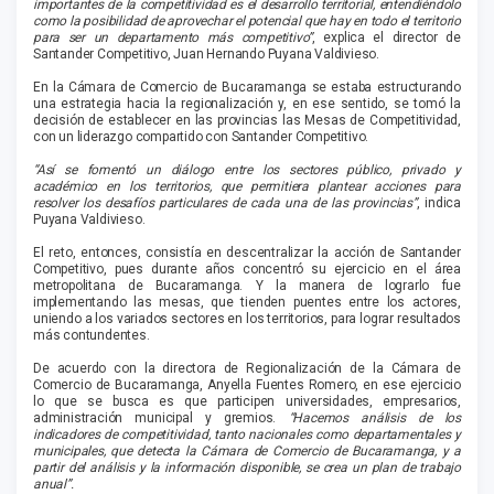
importantes de la competitividad es el desarrollo territorial, entendiéndolo
como la posibilidad de aprovechar el potencial que hay en todo el territorio
para ser un departamento más competitivo”
, explica el director de
Santander Competitivo, Juan Hernando Puyana Valdivieso.
En la Cámara de Comercio de Bucaramanga se estaba estructurando
una estrategia hacia la regionalización y, en ese sentido, se tomó la
decisión de establecer en las provincias las Mesas de Competitividad,
con un liderazgo compartido con Santander Competitivo.
“Así se fomentó un diálogo entre los sectores público, privado y
académico en los territorios, que permitiera plantear acciones para
resolver los desafíos particulares de cada una de las provincias”
, indica
Puyana Valdivieso.
El reto, entonces, consistía en descentralizar la acción de Santander
Competitivo, pues durante años concentró su ejercicio en el área
metropolitana de Bucaramanga. Y la manera de lograrlo fue
implementando las mesas, que tienden puentes entre los actores,
uniendo a los variados sectores en los territorios, para lograr resultados
más contundentes.
De acuerdo con la directora de Regionalización de la Cámara de
Comercio de Bucaramanga, Anyella Fuentes Romero, en ese ejercicio
lo que se busca es que participen universidades, empresarios,
administración municipal y gremios.
“Hacemos análisis de los
indicadores de competitividad, tanto nacionales como departamentales y
municipales, que detecta la Cámara de Comercio de Bucaramanga, y a
partir del análisis y la información disponible, se crea un plan de trabajo
anual”.