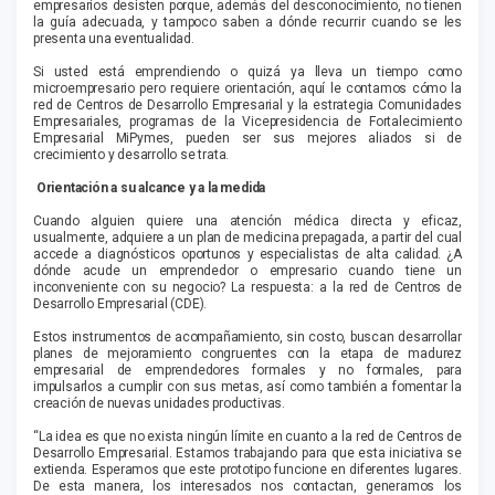
empresarios desisten porque, además del desconocimiento, no tienen
la guía adecuada, y tampoco saben a dónde recurrir cuando se les
presenta una eventualidad.
Si usted está emprendiendo o quizá ya lleva un tiempo como
microempresario pero requiere orientación, aquí le contamos cómo la
red de Centros de Desarrollo Empresarial y la estrategia Comunidades
Empresariales, programas de la Vicepresidencia de Fortalecimiento
Empresarial MiPymes, pueden ser sus mejores aliados si de
crecimiento y desarrollo se trata.
Orientación a su alcance y a la medida
Cuando alguien quiere una atención médica directa y eficaz,
usualmente, adquiere a un plan de medicina prepagada, a partir del cual
accede a diagnósticos oportunos y especialistas de alta calidad. ¿A
dónde acude un emprendedor o empresario cuando tiene un
inconveniente con su negocio? La respuesta: a la red de Centros de
Desarrollo Empresarial (CDE).
Estos instrumentos de acompañamiento, sin costo, buscan desarrollar
planes de mejoramiento congruentes con la etapa de madurez
empresarial de emprendedores formales y no formales, para
impulsarlos a cumplir con sus metas, así como también a fomentar la
creación de nuevas unidades productivas.
“La idea es que no exista ningún límite en cuanto a la red de Centros de
Desarrollo Empresarial. Estamos trabajando para que esta iniciativa se
extienda. Esperamos que este prototipo funcione en diferentes lugares.
De esta manera, los interesados nos contactan, generamos los