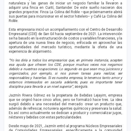
naturaleza y las ganas de iniciar un negocio familiar la llevaron a
adquirir una finca en Curití, Santander. De este sueño nacieron dos
grandes proyectos: Finca La Colina del Roble –que próximamente abrirá
sus puertas para incursionar en el sector hotelero– y Café La Colina del
Roble.
Esta empresaria inició un acompañamiento con el Centro de Desarrollo
Empresarial (CDE) de San Gil hacia septiembre de 2021. La intervención
se ha basado en la estructuración de costos y variables financieras, y la
apertura de una nueva línea de negocio, enfocada en aprovechar las
oportunidades del mercado turístico, mediante la oferta de una
experiencia de alojamiento.
“Yo les diría a todos los empresarios que, en primera instancia, acepten
esa ayuda que ofrecen los CDE, porque muchas veces nos negamos
debido a nuestras ocupaciones. Lo segundo es que sean muy juiciosos y
organizados, por ejemplo, si nos ponen tareas para realizar, ser
responsables y hacerlas. Si es nuestra empresa, le tenemos tanto amor y
estamos interesados en sacarla adelante, pues es importante tener
disciplina para llevarla a un nivel superior”
, asegura.
Jazmín Rivera Gómez es la propietaria de Bebidas Lejayim, empresa
que se originó hace cinco años, pero se formalizó hace tres. La idea
surgió debido a una necesidad del mercado: crear un producto que,
además de refrescar, no tuviera agentes químicos y preservara la salud.
Es así como actualmente se dedican a producir y comercializar jugos,
néctares y bebidas con estas particularidades.
Desde mayo de 2021, Jazmín entró al programa Núcleos Empresariales
de Comunidades Empresariales, específicamente a la comunidad