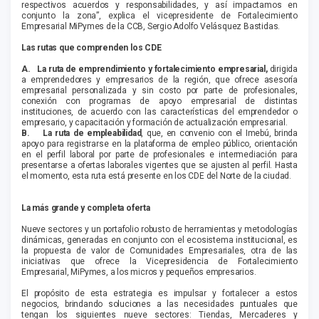
respectivos acuerdos y responsabilidades, y así impactamos en
conjunto la zona”, explica el vicepresidente de Fortalecimiento
Empresarial MiPymes de la CCB, Sergio Adolfo Velásquez Bastidas.
Las rutas que comprenden los CDE
A.
La ruta de emprendimiento y fortalecimiento empresarial,
dirigida
a emprendedores y empresarios de la región, que ofrece asesoría
empresarial personalizada y sin costo por parte de profesionales,
conexión con programas de apoyo empresarial de distintas
instituciones, de acuerdo con las características del emprendedor o
empresario, y capacitación y formación de actualización empresarial.
B.
La ruta de empleabilidad
, que, en convenio con el Imebú, brinda
apoyo para registrarse en la plataforma de empleo público, orientación
en el perfil laboral por parte de profesionales e intermediación para
presentarse a ofertas laborales vigentes que se ajusten al perfil. Hasta
el momento, esta ruta está presente en los CDE del Norte de la ciudad.
La más grande y completa oferta
Nueve sectores y un portafolio robusto de herramientas y metodologías
dinámicas, generadas en conjunto con el ecosistema institucional, es
la propuesta de valor de Comunidades Empresariales, otra de las
iniciativas que ofrece la Vicepresidencia de Fortalecimiento
Empresarial, MiPymes, a los micros y pequeños empresarios.
El propósito de esta estrategia es impulsar y fortalecer a estos
negocios, brindando soluciones a las necesidades puntuales que
tengan los siguientes nueve sectores: Tiendas, Mercaderes y