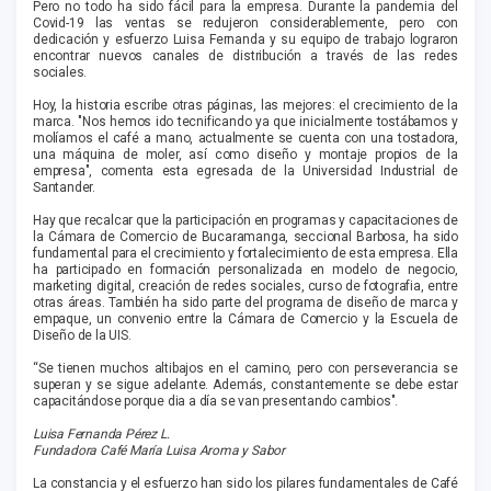
Pero no todo ha sido fácil para la empresa. Durante la pandemia del
Covid-19 las ventas se redujeron considerablemente, pero con
dedicación y esfuerzo Luisa Fernanda y su equipo de trabajo lograron
encontrar nuevos canales de distribución a través de las redes
sociales.
Hoy, la historia escribe otras páginas, las mejores: el crecimiento de la
marca. "Nos hemos ido tecnificando ya que inicialmente tostábamos y
molíamos el café a mano, actualmente se cuenta con una tostadora,
una máquina de moler, así como diseño y montaje propios de la
empresa", comenta esta egresada de la Universidad Industrial de
Santander.
Hay que recalcar que la participación en programas y capacitaciones de
la Cámara de Comercio de Bucaramanga, seccional Barbosa, ha sido
fundamental para el crecimiento y fortalecimiento de esta empresa. Ella
ha participado en formación personalizada en modelo de negocio,
marketing digital, creación de redes sociales, curso de fotografia, entre
otras áreas. También ha sido parte del programa de diseño de marca y
empaque, un convenio entre la Cámara de Comercio y la Escuela de
Diseño de la UIS.
“Se tienen muchos altibajos en el camino, pero con perseverancia se
superan y se sigue adelante. Además, constantemente se debe estar
capacitándose porque dia a día se van presentando cambios".
Luisa Fernanda Pérez L.
Fundadora Café María Luisa Aroma y Sabor
La constancia y el esfuerzo han sido los pilares fundamentales de Café