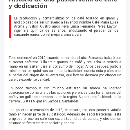
y dedicación
La producción y comercialización de café tostado en grano y
molido pasó de ser un sueño a llevar por nombre Café María Luisa
Aroma y Sabor. Cuatro años lleva Luisa Fernanda Pérez Laytón,
ingeniera química de 33 años, endulzando el paladar de los
santandereanos con el mejor aroma a café.
Todo comenzó en 2019, cuando la mamá de Luisa Fernanda trabajó con
el sector cafetero. "Ella traid granos de café y realizaba la tostión a
mano en un sartén para el consumo del hogar. Años después, junto a
mis hermanos, quisimos continuar la tradición", cuenta esta profesional
al hablar del origen de su empresa, que hoy se destaca por ofrecer un
café de excelente calidad.
En poco tiempo y con mucho esfuerzo su marca ha logrado
posicionarse como una de las opciones preferidas para los amantes del
café y las galletas artesanales en la región. Su sede está ubicada en la
carrera 3B # 11A - par en Barbosa, Santander.
Las galletas artesanales de café, chocolate, ron con pasas y vainilla
también hacen parte de su catálogo. Además del sabor tradicional, esta
empresa ofrece un café con exquisitas notas de canela, y otro con un
balance perfecto entre chocolate y canela.