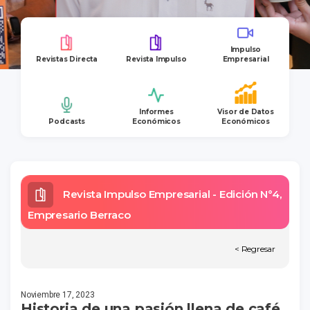
Impulso
Revistas Directa
Revista Impulso
Empresarial
Informes
Visor de Datos
Podcasts
Económicos
Económicos
Revista Impulso Empresarial - Edición N°4,
Empresario Berraco
< Regresar
Noviembre 17, 2023
Historia de una pasión llena de café