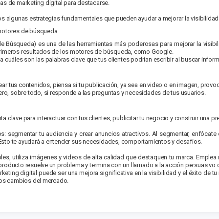
as de marketing digital para destacarse.
os algunas estrategias fundamentales que pueden ayudar a me­jorar la visibilidad
motores de bús­queda
e Búsqueda) es una de las herramientas más poderosas para me­jorar la visibili
primeros resultados de los motores de búsqueda, como Google.
a cuáles son las palabras clave que tus clientes podrían escribir al buscar infor
 tus conte­nidos, piensa si tu publicación, ya sea en video o en imagen, provoc
pero, sobre todo, si responde a las preguntas y necesi­dades de tus usuarios.
 clave para interactuar con tus clientes, publicitar tu negocio y construir una pre
s: segmentar tu audiencia y crear anuncios atractivos. Al segmen­tar, enfócate 
l. Esto te ayudará a entender sus necesidades, comportamientos y desafíos.
tibles, utiliza imágenes y videos de alta calidad que destaquen tu marca. Emple
roducto resuelve un problema y termina con un llamado a la acción persuasivo que
eting digital puede ser una mejora significativa en la visibilidad y el éxito de 
 los cambios del mercado.