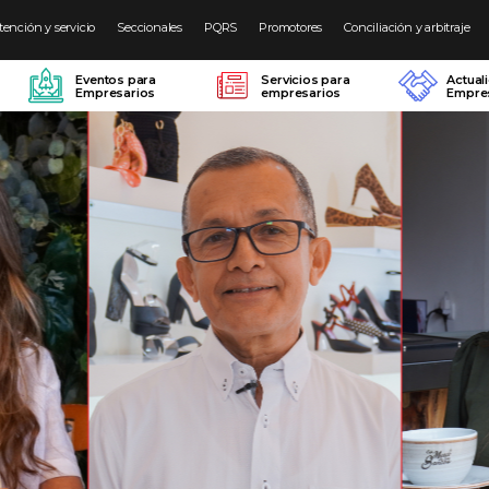
tención y servicio
Seccionales
PQRS
Promotores
Conciliación y arbitraje
Eventos para
Servicios para
Actual
Empresarios
empresarios
Empres