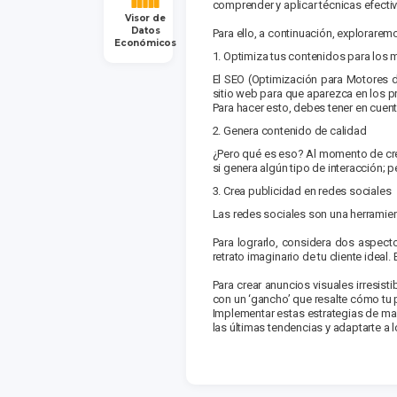
comprender y aplicar técnicas efectiv
Visor de
Datos
Para ello, a continuación, explorarem
Económicos
Optimiza tus contenidos para los 
El SEO (Optimización para Motores d
sitio web para que aparezca en los 
Para hacer esto, debes tener en cuent
Genera contenido de calidad
¿Pero qué es eso? Al momento de crear
si genera algún tipo de interacción; 
Crea publicidad en redes sociales
Las redes sociales son una herramienta
Para lograrlo, considera dos aspecto
retrato imaginario de tu cliente idea
Para crear anuncios visuales irresis
con un ‘gancho’ que resalte cómo tu p
Implementar estas estrategias de mark
las últimas tendencias y adaptarte a