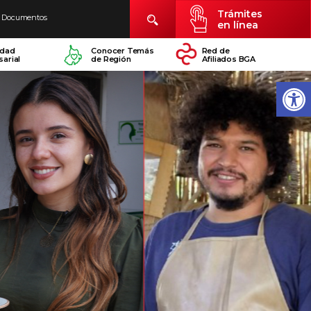
Trámites
Documentos
en línea
idad
Conocer Temás
Red de
arial
de Región
Afiliados BGA