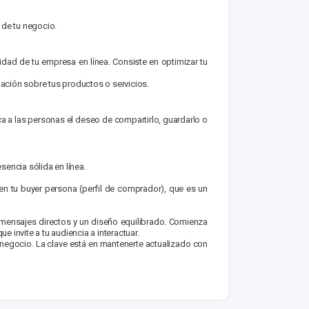
 de tu negocio.
dad de tu empresa en línea. Consiste en optimizar tu
mación sobre tus productos o servicios.
a a las personas el deseo de compar­tirlo, guardarlo o
sencia sólida en línea.
en tu buyer persona (perfil de com­prador), que es un
a mensajes directos y un diseño equilibrado. Comienza
 invite a tu audiencia a interactuar.
tu negocio. La clave está en mantenerte actualizado con