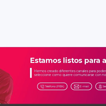
Estamos listos para 
Hemos creado diferentes canales para poder 
seleccione como quiere comunicarse con no
Teléfono (PBX)
E-mail
Se