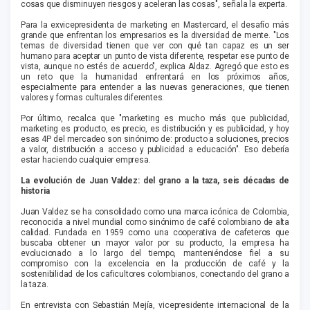
cosas que disminuyen riesgos y aceleran las cosas", señala la experta.
Para la exvicepresidenta de marketing en Mastercard, el desafío más
grande que enfrentan los empresarios es la diversidad de mente. "Los
temas de diversidad tienen que ver con qué tan capaz es un ser
humano para aceptar un punto de vista diferente, respetar ese punto de
vista, aunque no estés de acuerdo", explica Aldaz. Agregó que esto es
un reto que la humanidad enfrentará en los próximos años,
especialmente para entender a las nuevas generaciones, que tienen
valores y formas culturales diferentes.
Por último, recalca que "marketing es mucho más que publicidad,
marketing es producto, es precio, es distribución y es publicidad, y hoy
esas 4P del mercadeo son sinónimo de: producto a soluciones, precios
a valor, distribución a acceso y publicidad a educación". Eso debería
estar haciendo cualquier empresa.
La evolución de Juan Valdez: del grano a la taza, seis décadas de
historia
Juan Valdez se ha consolidado como una marca icónica de Colombia,
reconocida a nivel mundial como sinónimo de café colombiano de alta
calidad. Fundada en 1959 como una cooperativa de cafeteros que
buscaba obtener un mayor valor por su producto, la empresa ha
evolucionado a lo largo del tiempo, manteniéndose fiel a su
compromiso con la excelencia en la producción de café y la
sostenibilidad de los caficultores colombianos, conectando del grano a
la taza.
En entrevista con Sebastián Mejía, vicepresidente internacional de la