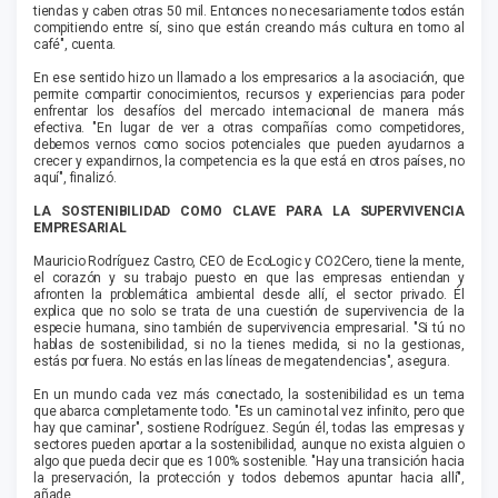
tiendas y caben otras 50 mil. Entonces no necesariamente todos están
compitiendo entre sí, sino que están creando más cultura en torno al
café", cuenta.
En ese sentido hizo un llamado a los empresarios a la asociación, que
permite compartir conocimientos, recursos y experiencias para poder
enfrentar los desafíos del mercado internacional de manera más
efectiva. "En lugar de ver a otras compañías como competidores,
debemos vernos como socios potenciales que pueden ayudarnos a
crecer y expandirnos, la competencia es la que está en otros países, no
aquí", finalizó.
LA SOSTENIBILIDAD COMO CLAVE PARA LA SUPERVIVENCIA
EMPRESARIAL
Mauricio Rodríguez Castro, CEO de EcoLogic y CO2Cero, tiene la mente,
el corazón y su trabajo puesto en que las empresas entiendan y
afronten la problemática ambiental desde allí, el sector privado. Él
explica que no solo se trata de una cuestión de supervivencia de la
especie humana, sino también de supervivencia empresarial. "Si tú no
hablas de sostenibilidad, si no la tienes medida, si no la gestionas,
estás por fuera. No estás en las líneas de megatendencias", asegura.
En un mundo cada vez más conectado, la sostenibilidad es un tema
que abarca completamente todo. "Es un camino tal vez infinito, pero que
hay que caminar", sostiene Rodríguez. Según él, todas las empresas y
sectores pueden aportar a la sostenibilidad, aunque no exista alguien o
algo que pueda decir que es 100% sostenible. "Hay una transición hacia
la preservación, la protección y todos debemos apuntar hacia allí",
añade.