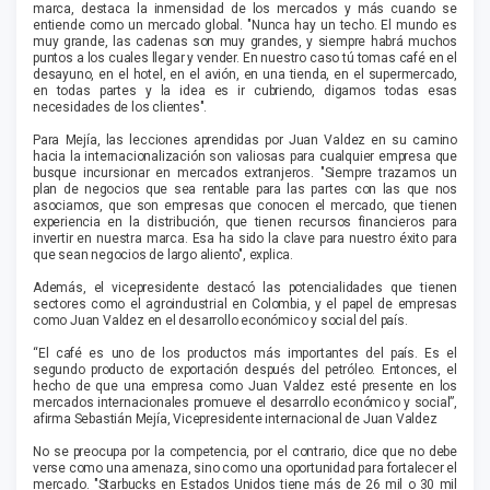
marca, destaca la inmensidad de los mercados y más cuando se
entiende como un mercado global. "Nunca hay un techo. El mundo es
muy grande, las cadenas son muy grandes, y siempre habrá muchos
puntos a los cuales llegar y vender. En nuestro caso tú tomas café en el
desayuno, en el hotel, en el avión, en una tienda, en el supermercado,
en todas partes y la idea es ir cubriendo, digamos todas esas
necesidades de los clientes".
Para Mejía, las lecciones aprendidas por Juan Valdez en su camino
hacia la internacionalización son valiosas para cualquier empresa que
busque incursionar en mercados extranjeros. "Siempre trazamos un
plan de negocios que sea rentable para las partes con las que nos
asociamos, que son empresas que conocen el mercado, que tienen
experiencia en la distribución, que tienen recursos financieros para
invertir en nuestra marca. Esa ha sido la clave para nuestro éxito para
que sean negocios de largo aliento", explica.
Además, el vicepresidente destacó las potencialidades que tienen
sectores como el agroindustrial en Colombia, y el papel de empresas
como Juan Valdez en el desarrollo económico y social del país.
“El café es uno de los productos más importantes del país. Es el
segundo producto de exportación después del petróleo. Entonces, el
hecho de que una empresa como Juan Valdez esté presente en los
mercados internacionales promueve el desarrollo económico y social”,
afirma Sebastián Mejía, Vicepresidente internacional de Juan Valdez
No se preocupa por la competencia, por el contrario, dice que no debe
verse como una amenaza, sino como una oportunidad para fortalecer el
mercado. "Starbucks en Estados Unidos tiene más de 26 mil o 30 mil