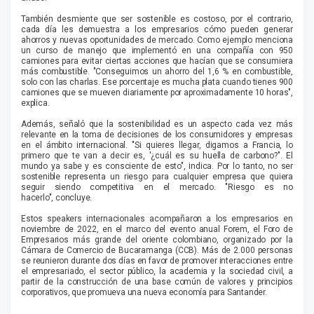
También desmiente que ser sostenible es costoso, por el contrario,
cada día les demuestra a los empresarios cómo pueden generar
ahorros y nuevas oportunidades de mercado. Como ejemplo menciona
un curso de manejo que implementó en una compañía con 950
camiones para evitar ciertas acciones que hacían que se consumiera
más combustible. "Conseguimos un ahorro del 1,6 % en combustible,
solo con las charlas. Ese porcentaje es mucha plata cuando tienes 900
camiones que se mueven diariamente por aproximadamente 10 horas",
explica.
Además, señaló que la sostenibilidad es un aspecto cada vez más
relevante en la toma de decisiones de los consumidores y empresas
en el ámbito internacional. "Si quieres llegar, digamos a Francia, lo
primero que te van a decir es, '¿cuál es su huella de carbono?". El
mundo ya sabe y es consciente de esto", indica. Por lo tanto, no ser
sostenible representa un riesgo para cualquier empresa que quiera
seguir siendo competitiva en el mercado. "Riesgo es no
hacerlo", concluye.
Estos speakers internacionales acompañaron a los empresarios en
noviembre de 2022, en el marco del evento anual Forem, el Foro de
Empresarios más grande del oriente colombiano, organizado por la
Cámara de Comercio de Bucaramanga (CCB). Más de 2.000 personas
se reunieron durante dos días en favor de promover interacciones entre
el empresariado, el sector público, la academia y la sociedad civil, a
partir de la construcción de una base común de valores y principios
corporativos, que promueva una nueva economía para Santander.