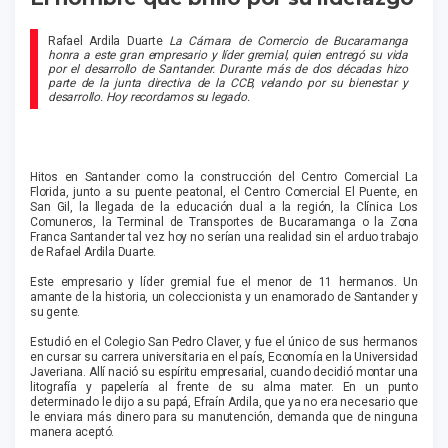
Rafael Ardila Duarte
La Cámara de Comercio de Bucaramanga
honra a este gran empresario y líder gremial, quien entregó su vida
por el desarrollo de Santander. Durante más de dos décadas hizo
parte de la junta directiva de la CCB, velando por su bienestar y
desarrollo. Hoy recordamos su legado.
Hitos en Santander como la construcción del Centro Comercial La
Florida, junto a su puente peatonal, el Centro Comercial El Puente, en
San Gil, la llegada de la educación dual a la región, la Clínica Los
Comuneros, la Terminal de Transportes de Bucaramanga o la Zona
Franca Santander tal vez hoy no serían una realidad sin el arduo trabajo
de Rafael Ardila Duarte.
Este empresario y líder gremial fue el menor de 11 hermanos. Un
amante de la historia, un coleccionista y un enamorado de Santander y
su gente.
Estudió en el Colegio San Pedro Claver, y fue el único de sus hermanos
en cursar su carrera universitaria en el país, Economía en la Universidad
Javeriana. Allí nació su espíritu empresarial, cuando decidió montar una
litografía y papelería al frente de su alma mater. En un punto
determinado le dijo a su papá, Efraín Ardila, que ya no era necesario que
le enviara más dinero para su manutención, demanda que de ninguna
manera aceptó.