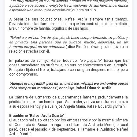
“Era muy metiche, en el buen sentido. Estaba en cuanto proyecto aparecía,
ayudaba a sus socios, manejaba las inversiones de sus hermanos, nunca
esperando una retribución económica”,
cuenta su hijo.
A pesar de sus ocupaciones, Rafael Ardila siempre tenía tiempo.
Devolvía todas las llamadas, si no era que las contestaba de inmediato.
Era un hombre de familia, orgulloso de sus hijos.
“Rafael era un hombre de ejemplo, de buen comportamiento en público y
en privado. Una persona que se cuidaba mucho, deportista, un ser
humano integral, un ser admirable”
, dice Rincón Liévano, quien tuvo una
relación estrecha con él.
En palabras de su hijo, Rafael Eduardo,
“era pegante”
, hacía que las
cosas sucedieran en su familia, en sus organizaciones y en la región.
Era quien fijaba el Norte, trabajando con un gran desprendimiento, pero
con compromiso.
“Aunque es muy difícil, para mí, en una frase, mi papá era un hombre que se
daba siempre sin condiciones”
, concluye Rafael Eduardo Ardila.
La Cámara de Comercio de Bucaramanga lamenta profundamente la
pérdida de este gran hombre para Santander, y envía un caluroso abrazo
a su esposa Nancy, y a sus hijos Ángela María, Rafael Eduardo y Efraín.
El auditorio ‘Rafael Ardila Duarte’
El auditorio más solicitado por los empresarios y por la misma Cámara
de Comercio de Bucaramanga era el llamado Auditorio Menor, el cual
pasó, desde el pasado 7 de septiembre, a llamarse el Auditorio ‘Rafael
Ardila Duarte’.