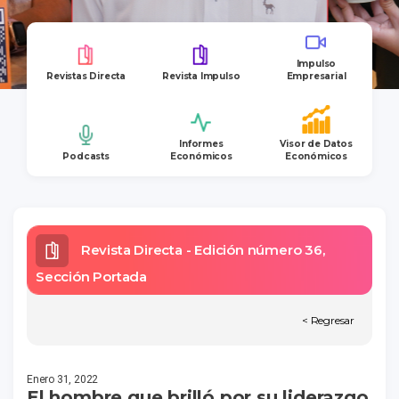
Impulso
Revistas Directa
Revista Impulso
Empresarial
Informes
Visor de Datos
Podcasts
Económicos
Económicos
Revista Directa - Edición número 36,
Sección Portada
< Regresar
Enero 31, 2022
El hombre que brilló por su liderazgo