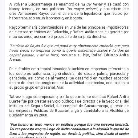
Al volver a Bucaramanga se enamoró de
“la del frente”
y se casó con
Nancy Arenas, en sus palabras:
“su mayor acierto”
, y posteriormente
crea Almacenes Rayco con el dinero de la liquidación que recibió por
haber trabajado en un laboratorio, en Bogotá.
Rayco terminaría convirtiéndose en una de las principales importadoras
de electrodomésticos de Colombia, y Rafael Ardila sería su gerente por
muchos años, así como el presidente de su junta directiva.
“La clave de Rayco fue que mi papá muy rápidamente entendió que para
hacer crecer su empresa como él quería necesitaba socios y fondos de
capital privado, y así lo hizo”
, recuerda su hijo, Rafael Eduardo Ardila
Arenas.
En el ámbito empresarial incursionó también en empresas referentes a
los sectores automotor, agroindustrial: de cacao, palma, porcícola y
ganadería, así como de alimentos. Se desarrolló en muchos espacios
dentro de diversos renglones de la actividad económica, consolidando
su propio grupo empresarial, Arar.
Tal vez luego de empresario, por lo que más se destacó Rafael Ardila
Duarte fue por prestar servicio público. Fue director de la Seccional del
Instituto del Seguro Social, fue concejal de Bucaramanga, gerente de
las Empresas Públicas de Bucaramanga y candidato a la Alcaldía de
Bucaramanga en 2000.
“Fue bueno en todo menos en política, porque fue una persona honrada.
Tal vez por esto es que luego de dicha candidatura a la Alcaldía le apostó de
lleno a los proyectos de región, no desde la política, sino desde el sector