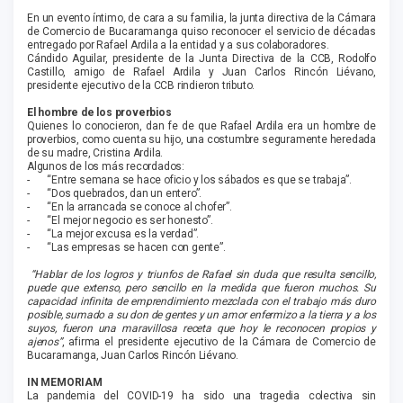
En un evento íntimo, de cara a su familia, la junta directiva de la Cámara
de Comercio de Bucaramanga quiso reconocer el servicio de décadas
entregado por Rafael Ardila a la entidad y a sus colaboradores.
Cándido Aguilar, presidente de la Junta Directiva de la CCB, Rodolfo
Castillo, amigo de Rafael Ardila y Juan Carlos Rincón Liévano,
presidente ejecutivo de la CCB rindieron tributo.
El hombre de los proverbios
Quienes lo conocieron, dan fe de que Rafael Ardila era un hombre de
proverbios, como cuenta su hijo, una costumbre seguramente heredada
de su madre, Cristina Ardila.
Algunos de los más recordados:
- “Entre semana se hace oficio y los sábados es que se trabaja”.
- “Dos quebrados, dan un entero”.
- “En la arrancada se conoce al chofer”.
- “El mejor negocio es ser honesto”.
- “La mejor excusa es la verdad”.
- “Las empresas se hacen con gente”.
“Hablar de los logros y triunfos de Rafael sin duda que resulta sencillo,
puede que extenso, pero sencillo en la medida que fueron muchos. Su
capacidad infinita de emprendimiento mezclada con el trabajo más duro
posible, sumado a su don de gentes y un amor enfermizo a la tierra y a los
suyos, fueron una maravillosa receta que hoy le reconocen propios y
ajenos”
, afirma el presidente ejecutivo de la Cámara de Comercio de
Bucaramanga, Juan Carlos Rincón Liévano.
IN MEMORIAM
La pandemia del COVID-19 ha sido una tragedia colectiva sin