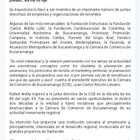
privado”
, afirma su hijo.
Su trayectoria lo llevó a ser miembro de un importante número de juntas
directivas de empresas y organizaciones de renombre.
Algunas de las más remarcables: la Fundación Estructurar, la Fundación
‘Carlos Ardilla Lülle’, la Fundación Cardiovascular de Colombia, la
Universidad Autónoma de Bucaramanga, Promoser, Promisión,
Campesa, el Instituto Caldas, Porvenir del Grupo Aval, Fenalco
Santander, Promotores del Oriente, Mediimplantes, la Fazenda, el
Acueducto Metropolitano de Bucaramanga y la Cámara de Comercio de
Bucaramanga.
“Su nivel intelectual y la relación permanente con los temas de actualidad
era asombrosa: conceptos como los clústeres, la planeación por
escenarios, los protocolos de familia, el marketing territorial, la planeación
estratégica y la prospectiva casi los oí por primera vez de él, temáticas a
las que les apostó y duro”
, cuenta el presidente ejecutivo de la Cámara
de Comercio de Bucaramanga (CCB), Juan Carlos Rincón Liévano.
Rafael Ardila ingresó a la junta directiva de la CCB en la década de los
80 del siglo XX. Fue su presidente en varias oportunidades, le dedicó
dos décadas a la entidad y lideró iniciativas que principalmente
desmarcaban a la Cámara de Comercio de Bucaramanga de su
actividad meramente registral.
Su intención fue proyectar una institución cercana al empresario y,
principalmente, interesada en el desarrollo regional, involucrada en los
grandes proyectos de Santander.