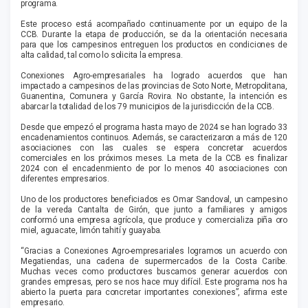
programa.
Este proceso está acompañado continuamente por un equipo de la
CCB. Durante la etapa de producción, se da la orientación necesaria
para que los campesinos entreguen los productos en condiciones de
alta calidad, tal como lo solicita la empresa.
Conexiones Agro-empresariales ha logrado acuerdos que han
impactado a campesinos de las provincias de Soto Norte, Metropolitana,
Guanentina, Comunera y García Rovira. No obs­tante, la intención es
abarcar la totalidad de los 79 municipios de la jurisdicción de la CCB.
Desde que empezó el programa hasta mayo de 2024 se han logrado 33
encadenamientos continuos. Además, se carac­terizaron a más de 120
asociaciones con las cuales se espera concretar acuerdos
comerciales en los próximos meses. La meta de la CCB es finalizar
2024 con el encadenmiento de por lo menos 40 asociaciones con
diferentes empresarios.
Uno de los productores beneficiados es Omar Sandoval, un campesino
de la vereda Cantalta de Girón, que junto a familia­res y amigos
conformó una empresa agrícola, que produce y comercializa piña oro
miel, aguacate, limón tahití y guayaba.
“Gracias a Conexiones Agro-empresariales logramos un acuerdo con
Megatiendas, una cadena de supermercados de la Costa Caribe.
Muchas veces como productores buscamos ge­nerar acuerdos con
grandes empresas, pero se nos hace muy difícil. Este programa nos ha
abierto la puerta para concretar importantes conexiones”, afirma este
empresario.