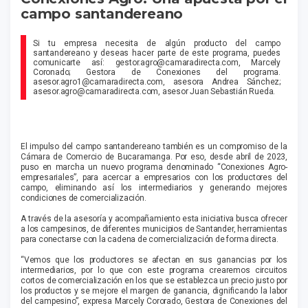
campo santandereano
Si tu empresa necesita de algún producto del campo
santandereano y deseas hacer parte de este programa, puedes
comunicarte así: gestor.agro@camaradirecta.com, Marcely
Coronado; Gestora de Conexiones del programa.
asesor.agro1@camaradirecta.com, asesora Andrea Sánchez;
asesor.agro@camaradirecta.com, asesor Juan Sebastián Rueda.
El impulso del campo santandereano también es un compromiso de la
Cámara de Comercio de Bucaramanga. Por eso, desde abril de 2023,
puso en marcha un nuevo programa denomi­nado “Conexiones Agro-
empresariales”, para acercar a empresarios con los productores del
campo, eliminando así los intermediarios y generando mejores
condiciones de comercialización.
A través de la asesoría y acompañamiento esta iniciativa busca ofrecer
a los campesinos, de diferentes municipios de Santander, herramientas
para conectarse con la cadena de comercialización de forma directa.
“Vemos que los productores se afectan en sus ganancias por los
intermediarios, por lo que con este programa crearemos circuitos
cortos de comercialización en los que se establezca un precio justo por
los productos y se mejore el margen de ga­nancia, dignificando la labor
del campesino”, expresa Marcely Cororado, Gestora de Conexiones del