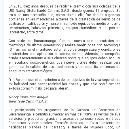
En 2018, diez años después de recibir el premio con sus colegas de la
UIS, Nancy Stella fundó Cemmit S.A.S., donde genera 11 empleos. Se
trata de una compañía que, como afirma ella, "se dedica a generar
confianza en las mediciones a través de la prestación de servicios de
calibración, calificación y mantenimiento de equipos de medición como
termómetros, balanzas, pHmetros, equipos biomédicos y equipos de
laboratorio, entre otros".
Con sede en Bucaramanga, Cemmit cuenta con laboratorios de
metrología de última generación y realiza mediciones con tecnología
IOT, así como el monitoreo automático de temperatura y condiciones
ambientales con aplicación a cadena de frío. Además, la compañía
brinda asesoramiento a sus clientes sobre qué equipos deben adquirir
en equilibrio costo-beneficio, qué intervenciones deben realizar para
garantizar la calidad de sus mediciones y los capacita en temas de
aseguramiento metrológico.
“(...) Aprendí que el cumplimiento de los objetivos de la vida depende de
mi habilidad para hacer realidad las cosas y que sólo podré ser tan
exitosa como mi habilidad para liderar".
Nancy Stella Páez Araque
Gerente de Cemmit S.A.S.
La participación en programas de la Cámara de Comercio de
Bucaramanga le permitió aumentar en más del 100% las ventas de sus
servicios y productos, gracias a asesorias personalizadas en áreas
financieras y comerciales. También destaca el fortalecimiento de
habilidades blandas de liderazgo, a través de Mujeres Ecco, un