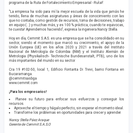
programa de la Ruta de Fortalecimiento Empresarial - RutaF.
"La empresa ha sido para mí la mejor escuela de la vida que jamás he
tenido, llena de muchas asignaturas y áreas de conocimiento con las
que no contaba, como gestión de recursos, toma de decisiones, trabajo
en equipo (...) y muchas más, y es 100 % práctica, cuando te equivocas,
te cuesta! Aprendemos haciendo", expresa la ingeniera Nancy Stella.
Hoy en día, Cemmit S.A.S. es una empresa que se ha consolidado en su
sector, siendo el momento que marcó su crecimiento, el apoyo de la
Unión Europea (UE) en los años 2020 y 2021 a través del Instituto
Nacional de Metrología de Colombia (INM) y el Instituto Alemán de
Metrologia (Physikalisch- Technische Bundesanstalt, PTB), uno de los
más importantes del mundo en su sector.
Cra 19 #102-50, local 1, Edificio Fontanta Di Trevi, barrio Fontana en
Bucaramanga.
@cemmitsasbga
www.cemmit.com
¡Para los empresarios!
Planee su futuro para enfocar sus esfuerzos y conseguir los
recursos.
Aproveche el tiempo y hágalo perfecto, sin esperar el momento ideal.
Transforme los problemas en oportunidades para crecer y aprender.
Nancy Stella Páez Araque
Gerente de Cemmit S.A.S.O