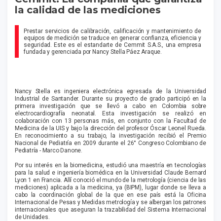
la calidad de las mediciones
Prestar servicios de calibración, calificación y mantenimiento de
equipos de medición se traduce en generar confianza, eficiencia y
seguridad. Este es el estandarte de Cemmit S.A.S., una empresa
fundada y gerenciada por Nancy Stella Páez Araque.
Nancy Stella es ingeniera electrónica egresada de la Universidad
Industrial de Santander. Durante su proyecto de grado participó en la
primera investigación que se llevó a cabo en Colombia sobre
electrocardiografía neonatal. Esta investigación se realizó en
colaboración con 13 personas más, en conjunto con la Facultad de
Medicina de la UIS y bajo la dirección del profesor Óscar Leonel Rueda.
En reconocimiento a su trabajo, la investigación recibió el Premio
Nacional de Pediatría en 2009 durante el 26° Congreso Colombiano de
Pediatría - Marco Danone.
Por su interés en la biomedicina, estudió una maestría en tecnologías
para la salud e ingeniería biomédica en la Universidad Claude Bernard
Lyon 1 en Francia. Allí conoció el mundo de la metrología (ciencia de las
mediciones) aplicada a la medicina, ya (BIPM), lugar donde se lleva a
cabo la coordinación global de la que en ese país está la Oficina
Internacional de Pesas y Medidas metrología y se albergan los patrones
internacionales que aseguran la trazabilidad del Sistema Internacional
de Unidades.