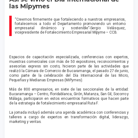
las Mipymes
“Creemos firmemente que for­taleciendo a nuestros empre­sarios,
fortalecemos a todo el Departamento promoviendo un entorno
empresarial diná­mico y sostenible”-Sergio Velásquez,
vicepresidente de Fortalecimiento Empresarial Mipyme – CCB.
Espacios de capacitación especializada, conferencias con expertos,
muestras comerciales con más de 50 expositores, reconocimientos y
asesorías express sin costo, hicieron parte de las actividades que
realizó la Cámara de Comercio de Bu­caramanga, el pasado 27 de junio,
como parte de la celebra­ción del Día Internacional de las Micro,
Pequeñas y Medianas Empresas (MiPymes).
Más de 800 empresarios, en siete de las seccionales de la entidad:
Bucaramanga – Centro, Floridablanca, Girón, Matanza, San Gil, Socorro y
Málaga, participaron en estos encuentros formativos que hacen parte
de la estrategia de fortalecimiento empresarial Ruta F.
La jornada incluyó además una agenda académica con conferencias y
talleres a cargo de expertos en transformación digital, liderazgo,
marketing y ventas.