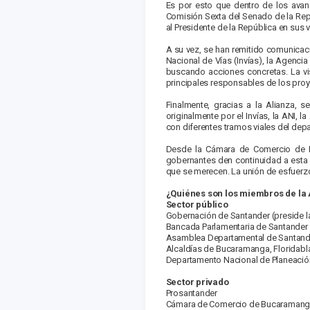
Es por esto que dentro de los avan
Comisión Sexta del Senado de la Repú
al Presidente de la República en sus vi
A su vez, se han remitido comunicaci
Nacional de Vías (Invías), la Agencia
buscando acciones concretas. La vis
principales responsables de los proy
Finalmente, gracias a la Alianza, s
originalmente por el Invías, la ANI, 
con diferentes tramos viales del dep
Desde la Cámara de Comercio de B
gobernantes den continuidad a esta 
que se merecen. La unión de esfuerzo
¿Quiénes son los miembros de la 
Sector público
Gobernación de Santander (preside l
Bancada Parlamentaria de Santander
Asamblea Departamental de Santand
Alcaldías de Bucaramanga, Floridabla
Departamento Nacional de Planeación 
Sector privado
Prosantander
Cámara de Comercio de Bucaraman