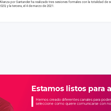
lianza por Santander ha realizado tres sesiones formales con la totalidad de 
020; y la tercera, el 4 de marzo de 2021.
Estamos listos para 
Hemos creado diferentes canales para poder 
seleccione como quiere comunicarse con no