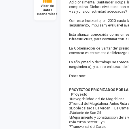
Adicionalmente, Santander ocupa la
Visor de
competitiva. Dichos niveles no son c
Datos
vías y una conectividad adecuadas?
Económicos
Con este horizonte, en 2020 nació l
seguimiento, impulsar y evaluar el av
Esta alianza, concebida como un esp
infraestructura, para continuar con la
La Gobernación de Santander preside 
convocar en esta mesa de liderazgo r
En año y medio de trabajo se aprecia 
(seguimiento), y cuatro en busca de fi
Estos son:
PROYECTOS PRIORIZADOS POR LA
Proyecto
1
Navegabilidad del río Magdalena
2
Troncal del Magdalena. Antes Ruta d
3
Doble calzada La Virgen – La Ceme
4
Variante de San Gil
5
Mejoramiento y construcción de la 
6
Vía Yuma Sector 1 y 2
7
Transversal del Carare