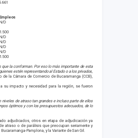
5.661
Empleos
N/D
1.500
N/D
N/D
N/D
N/D
1.500
s que la conforman. Por eso lo más importante de esta
 quienes estén representando al Estado o a los privados,
tivo de la Cámara de Comercio de Bucaramanga (CCB),
o a su impacto y necesidad para la región, se fueron
 niveles de atraso tan grandes e incluso parte de ellos
empos óptimos y con los presupuestos adecuados, de lo
ado adjudicados, otros en etapa de adjudicación ya
 de atraso o de parálisis que preocupan seriamente y
a Bucaramanga-Pamplona, y la Variante de San Gil.