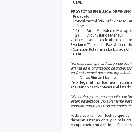
TOTAL
PROYECTOS EN BUSCA DE FINANC
Proyecto
1
Troncal central (Vía Girón -Piedecue
Incluye:
1.1) Anillo Vial Externo Metropol
1.2) Circunvalar de Mensulí
2
Doble calzada a cielo abierto unida
3
Variante Túnel de La Paz -Sabana de
4
Conexión Ruta Férrea La Dorada Chir
TOTAL
“Es necesario que la Alianza por San
alianza es la priorización de proyecto
es fundamental dejar esa agenda de
Juan Carlos Rincón Liévano.
Pero llegar allí no fue fácil. Inic
analizando hasta concertar el listado f
“Sin embargo, es preocupante que buen
estén paralizados. No solamente bast
contrario estamos en un escenario de 
Todos cuentan con fechas que se h
deberían estar en obra y, lo más gr
comprometen su viabilidad. Entre los