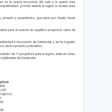
ras es la cuarta economía del país y la quinta más
petitividad. ¿Dónde estaría la región si tuviera unas
co, privado y aacadémico, que tiene por objeto hacer
estas para el avance en aquellos proyectos clave de
etitividad e Innovación de Santander, y se ha logrado
os, sector privado y educativo.
rededor de 11 proyectos para la región, siete en curso
os habitantes de Santander.
pleos
.692
6.397
 (aprox.)
4
000
338