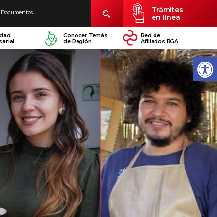
Trámites
Documentos
en línea
idad
Conocer Temás
Red de
arial
de Región
Afiliados BGA