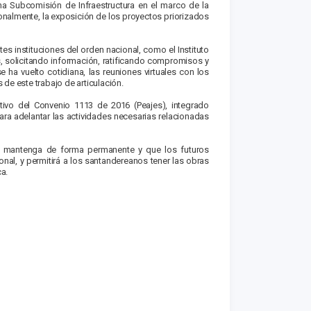
a Subcomisión de Infraestructura en el marco de la
ionalmente, la exposición de los proyectos priorizados
s instituciones del orden nacional, como el Instituto
es, solicitando información, ratificando compromisos y
ha vuelto cotidiana, las reuniones virtuales con los
de este trabajo de articulación.
ctivo del Convenio 1113 de 2016 (Peajes), integrado
para adelantar las actividades necesarias relacionadas
 mantenga de forma permanente y que los futuros
al, y permitirá a los santandereanos tener las obras
a.