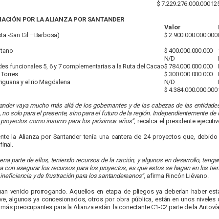
$ 7.229.276.000.000
12
IACIÓN POR LA ALIANZA POR SANTANDER
Valor
sta -San Gil –Barbosa)
$ 2.900.000.000.000
itano
$ 400.000.000.000
N/D
des funcionales 5, 6 y 7 complementarias a la Ruta del Cacao
$ 784.000.000.000
 Torres
$ 300.000.000.000
iguana y el rio Magdalena
N/D
$ 4.384.000.000.000
tander vaya mucho más allá de los gobernantes y de las cabezas de las entidade
s, no solo para el presente, sino para el futuro de la región. Independientemente de
 proyectos como insumo para los próximos años”
, recalca el presidente ejecu
ialmente la Alianza por Santander tenía una cantera de 24 proyectos que, debid
inal.
a parte de ellos, teniendo recursos de la nación, y algunos en desarrollo, tengan
a con asegurar los recursos para los proyectos, es que estos se hagan en los ti
ineficiencia y de frustración para los santandereanos”
, afirma Rincón Liévano.
an venido prorrogando. Aquellos en etapa de pliegos ya deberían haber est
ave, algunos ya concesionados, otros por obra pública, están en unos niveles
 más preocupantes para la Alianza están: la conectante C1-C2 parte de la Autoví