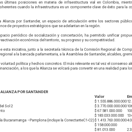
s últimas posiciones en materia de infraestructura vial en Colombia, mient
oherentes cuando la infraestructura es un componente clave de éxito para la com
a Alianza por Santander, un espacio de articulación entre los sectores públi
ance de proyectos estratégicos que se adelantan en la región.
acio periódico de socialización y concertación, ha permitido unificar propu
 reactivación económica del territorio, su progreso y su competitividad.
esta iniciativa, junto a la secretaría técnica de la Comisión Regional de Comp
egional a la bancada parlamentaria, a la Asamblea de Santander, alcaldes, gremi
voluntad política y hechos concretos. El más relevante es tal vez el consenso al
nanciación, a los que la Alianza se volcará para convertir en una realidad para l
 ALIANZA POR SANTANDER
Valor
Em
$ 1.555.886.000.000
12
el Sol 2
$ 3.770.000.000.000
10
nto
$ 67.581.000.000
100
$ 183.033.000.000
13
vía Bucaramanga –Pamplona (incluye la ConectanteC1-C2)
$ 1.413.763.000.000
4.
$ 158.000.000
$ 81.013.000
2.