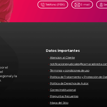
Teléfono (PBX)
E-mail
Se
Datos importantes
Atencion al Cliente
notificacionesjudiciales@camaradirecta.c
or el
Términos y condiciones de uso
el
egional y la
Política de Tratamiento y Protección de Da
o.
Política de Derechos de Autor
Correo Institucional
Preguntas frecuentes
Mapa del Sitio