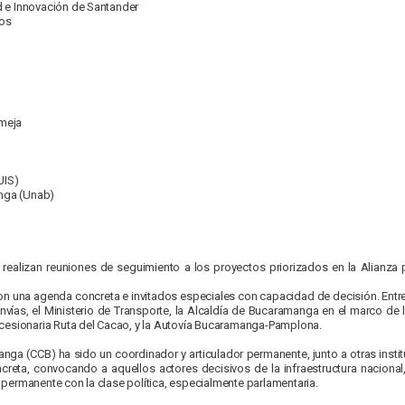
 e Innovación de Santander
ros
meja
UIS)
nga (Unab)
ealizan reuniones de seguimiento a los proyectos priorizados en la Alianza 
n una agenda concreta e invitados especiales con capacidad de decisión. Entre 
l Invías, el Ministerio de Transporte, la Alcaldía de Bucaramanga en el marco d
ncesionaria Ruta del Cacao, y la Autovía Bucaramanga-Pamplona.
a (CCB) ha sido un coordinador y articulador permanente, junto a otras institu
eta, convocando a aquellos actores decisivos de la infraestructura nacional,
permanente con la clase política, especialmente parlamentaria.