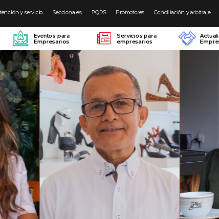
tención y servicio
Seccionales
PQRS
Promotores
Conciliación y arbitraje
Eventos para
Servicios para
Actual
Empresarios
empresarios
Empres