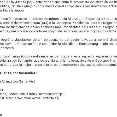
ces de la Alianza por Santander se encuentra la propuesta de creación de un
blica, iniciativa que provino y cuenta con el apoyo de los parlamentarios. Adic
sitas a la región.
ones firmadas por todos los miembros de la Alianza por Santander a importante
 Nacional de Infraestructura (ANI) o la Consejería Presidencial para las Region
ita de funcionarios de las agencias más importantes del Estado a la región se 
ectos y una vinculación cada vez mayor de las provincias son logros importantes 
e logró la vinculación de un representante del sector privado al comité dire
la Aerocivil, la Gobernación de Santander, la Alcaldía de Bucaramanga e Idesan, 
artamento.
ucaramanga (CCB) celebramos estos logros y este espacio, esperando se
Alianza por Santander que consolida un mismo lenguaje ante el Gobierno Nacion
s es, tal vez, la mejor herramienta en estos momentos de reactivación económic
Alianza por Santander?
a Alianza por Santander)
er
nca, Piedecuesta, Girón y Barrancabermeja.
(Gerencia Nacional Pactos Territoriales)
ga