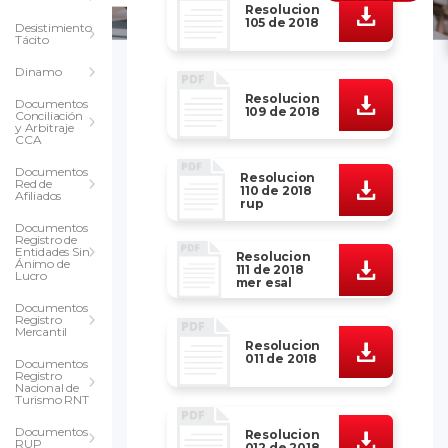
Resolucion
105 de 2018
Desistimiento
Tácito
Dinamo
Resolucion
Documentos
109 de 2018
Conciliación
y Arbitraje
CCA
Documentos
Resolucion
Red de
110 de 2018
Afiliados
rup
Documentos
Registro de
Entidades Sin
Resolucion
Ánimo de
111 de 2018
Lucro
mer esal
Documentos
Registro
Mercantil
Resolucion
011 de 2018
Documentos
Registro
Nacional de
Turismo RNT
Documentos
Resolucion
RUP
012 de 2018