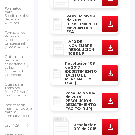
Formatos
para
Solicitudes de
Resolucion 99
Registros
de 2017
Públicos
DESISTIMIENTO
MERCANTIL Y
ESAL
Formularios
Registro
Único
A 10 DE
Empresarial
NOVIEMBRE -
y Social RUES
RESOLUCION
100 RUP
Guías para
certificación
Resolucion 103
de existencia
de 2017
de las
Cámaras de
(DESISTIMIENTO
Comercio
TACITO DE
MERCANTIL Y
ESAL)
Guías para
Tramites
Ante Cámara
Resolucion 104
de Comercio
de 2017(
RESOLUCION
DESISTIMIENTO
Información
Interinstitucional
TACITO- RUP)
para la
Formalización
Resolucion
Ley 1429
001 de 2018
Manuales y