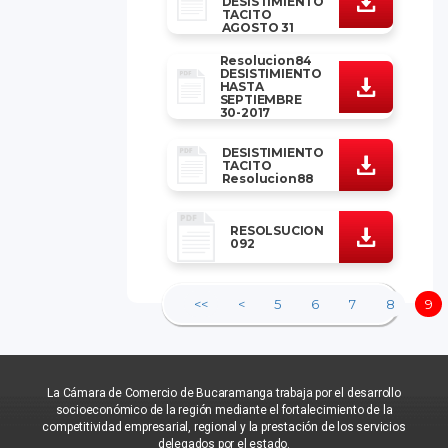
DESISTIMIENTO
TACITO
AGOSTO 31
Resolucion84
DESISTIMIENTO
HASTA
SEPTIEMBRE
30-2017
DESISTIMIENTO
TACITO
Resolucion88
RESOLSUCION
092
<<
<
5
6
7
8
9
La Cámara de Comercio de Bucaramanga trabaja por el desarrollo
socioeconómico de la región mediante el fortalecimiento de la
competitividad empresarial, regional y la prestación de los servicios
delegados por el estado.