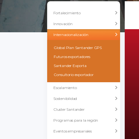
Fortalecimiento
Innovación
Internacionalización
Global Plan Santander GPS
Futuros exportadores
Santander Exporta
Consultorio exportador
Escalamiento
Sostenibilidad
Cluster Santander
Programas para la región
Eventos empresariales