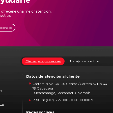
ayudarle
ofrecerle una mejor atención,
sotros.
ccionales
Ofertas para proveedores
Trabaje con nosotros
Datos de atención al cliente
Carrera 19 No. 36 - 20 Centro / Carrera 34 No. 44-
79 Cabecera
om
Bucaramanga, Santander, Colombia
PBX +57 (607) 6527000 - 018000910030
tos
Redes sociales