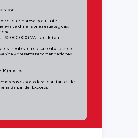
es fases:
ral de cada empresa postulante
ue evalúa dimensiones estratégicas,
ional.
ta $5.000.000 (IVA incluido) en
 empresa recibirá un documento técnico
tervenida y presenta recomendaciones
 (10) meses.
6) empresas exportadoras constantes de
ograma Santander Exporta.