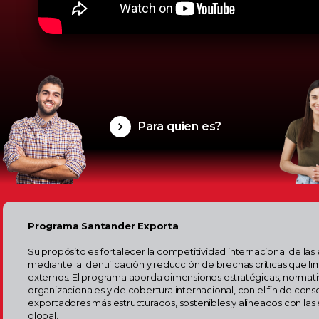
Para quien es?
Programa Santander Exporta
Su propósito es fortalecer la competitividad internacional de l
mediante la identificación y reducción de brechas críticas que
externos. El programa aborda dimensiones estratégicas, normativa
organizacionales y de cobertura internacional, con el fin de co
exportadores más estructurados, sostenibles y alineados con las
global.