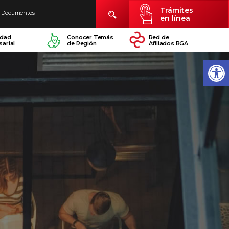
Trámites
Documentos
en línea
idad
Conocer Temás
Red de
arial
de Región
Afiliados BGA