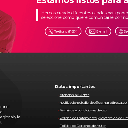
Estamos listos para 
Hemos creado diferentes canales para poder 
seleccione como quiere comunicarse con no
Teléfono (PBX)
E-mail
Se
Datos importantes
Atencion al Cliente
notificacionesjudiciales@camaradirecta.c
or el
Términos y condiciones de uso
el
egional y la
Política de Tratamiento y Protección de Da
o.
Política de Derechos de Autor