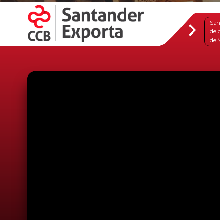
San
de 
de 
de 