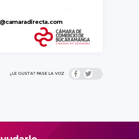
on@camaradirecta.com
¿LE GUSTA? PASE LA VOZ