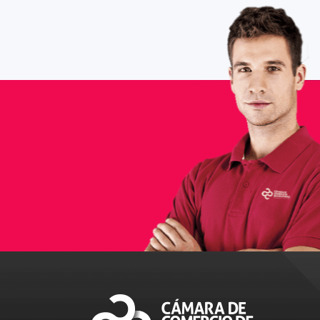
36-
ww
Leí
sum
sum