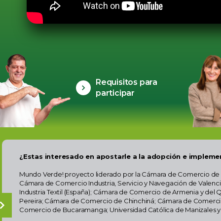
Requisitos para
participar
¿Estas interesado en apostarle a la adopción e impleme
Mundo Verde! proyecto liderado por la Cámara de Comercio de M
Cámara de Comercio Industria, Servicio y Navegación de Valenci
Industria Textil (España); Cámara de Comercio de Armenia y del
Pereira; Cámara de Comercio de Chinchiná; Cámara de Comerc
Comercio de Bucaramanga; Universidad Católica de Manizales y 