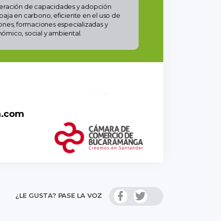
neración de capacidades y adopción
baja en carbono, eficiente en el uso de
ciones, formaciones especializadas y
ómico, social y ambiental.
a.com
¿LE GUSTA? PASE LA VOZ