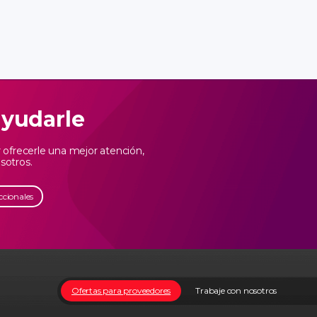
 6527000 o en sistema PQRS en la página web
el tratamiento de los datos personales
 de la información reportada, la cual he
 verídica.
ayudarle
ofrecerle una mejor atención,
sotros.
ccionales
Ofertas para proveedores
Trabaje con nosotros