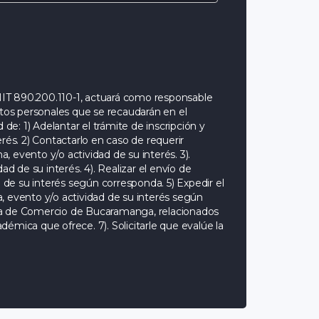
890.200.110-1, actuará como responsable
atos personales que se recaudarán en el
 de: 1) Adelantar el trámite de inscripción y
rés. 2) Contactarlo en caso de requerir
 evento y/o actividad de su interés. 3).
ad de su interés. 4). Realizar el envío de
de su interés según corresponda. 5) Expedir el
, evento y/o actividad de su interés según
ara de Comercio de Bucaramanga, relacionados
émica que ofrece. 7). Solicitarle que evalúe la
 cuales la Cámara de Comercio de Bucaramanga
es (artículo 86 C.Co, el Decreto Único
formación Personal puede ser consultada en
lar (acceso, actualización, supresión,
personales podrán ser ejercidos a través de los
amaradirecta.com
, dirección física Carrera 19 #