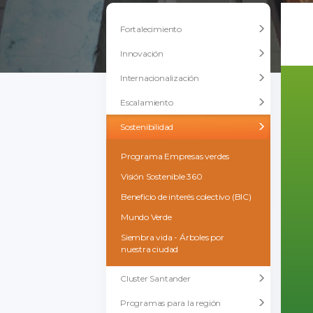
Fortalecimiento
Innovación
Internacionalización
Escalamiento
Sostenibilidad
Programa Empresas verdes
Visión Sostenible 360
Beneficio de interés colectivo (BIC)
Mundo Verde
Siembra vida - Árboles por
nuestra ciudad
Cluster Santander
Programas para la región