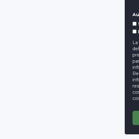
Au
La
del
pre
par
inf
Rea
inf
res
co
con
cal
ten
Re
nu
rec
sig