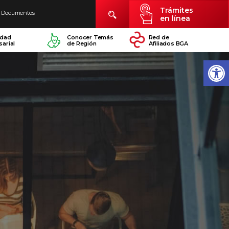
Trámites
Documentos
en línea
idad
Conocer Temás
Red de
arial
de Región
Afiliados BGA