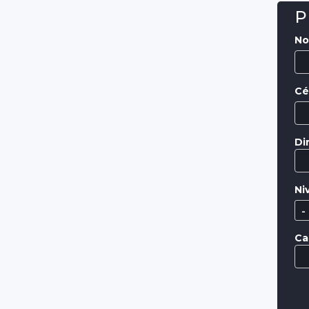
P
No
Cé
Di
Ni
Ca