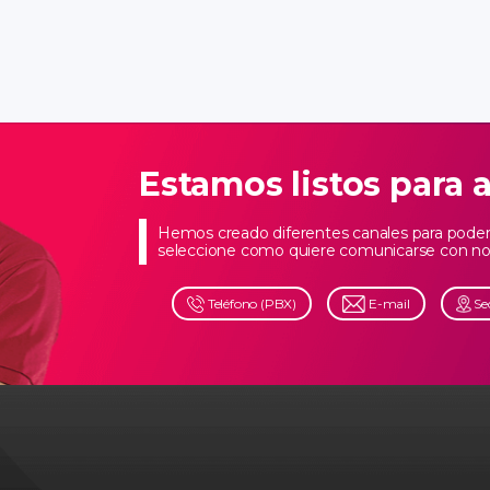
20, Piso 2, en la ciudad de Bucaramanga, en la línea de teléfono
w.camaradirecta.com.
do lo anterior, autorizo a la Cámara de Comercio de Bucaramanga 
inistrados en este formulario. Así mismo, declaro que soy el titular
inistrado de forma voluntaria, completa, confiable, veraz, exacta y
Estamos listos para 
Hemos creado diferentes canales para poder 
seleccione como quiere comunicarse con no
Teléfono (PBX)
E-mail
Se