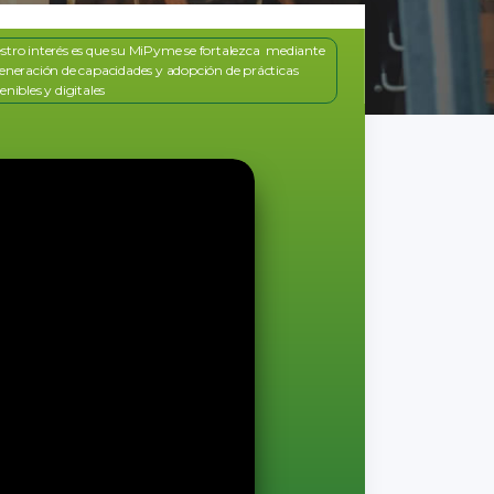
stro interés es que su MiPyme se fortalezca mediante
generación de capacidades y adopción de prácticas
enibles y digitales