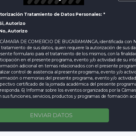
torización Tratamiento de Datos Personales: *
Si, Autorizo
No, Autorizo
 CÁMARA DE COMERCIO DE BUCARAMANGA, identificada con NIT 
 tratamiento de sus datos, quien requiere la autorización de sus d
sente formulario para el tratamiento de los mismos, con la finalidad
ticipación en el presente programa, evento y/o actividad de su inte
ormación adicional en temas relacionados con el presente programa,
lizar control de asistencia al presente programa, evento y/o activid
ormación o memorias del presente programa, evento y/o actividad 
pectivo certificado de la jornada académica del presente programa
rresponda. 6) Informar sobre los eventos organizados por la Cám
 sus funciones, servicios, productos y programas de formación acad
idad de los servicios.8). Compartir sus datos a terceros, con los
ga alianzas o acuerdos, para el desarrollo de sus funciones cameral
glamentario 1074 de 2015). Nuestra Política de Tratamiento de In
ENVIAR DATOS
estra página web
www.camaradirecta.com
y sus derechos como titu
tificación y cancelación o revocatoria de la autorización) de datos 
uientes canales: correo electrónico
protecciondatospersonales@c