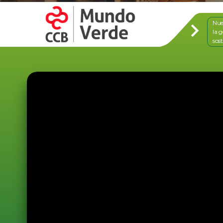
Nue
la 
sost