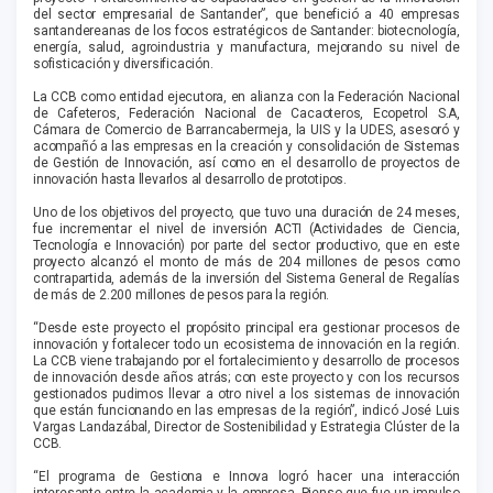
del sector empresarial de Santander”, que benefició a 40 empresas
santandereanas de los focos estratégicos de Santander: biotecnología,
energía, salud, agroindustria y manufactura, mejorando su nivel de
sofisticación y diversificación.
La CCB como entidad ejecutora, en alianza con la Federación Nacional
de Cafeteros, Federación Nacional de Cacaoteros, Ecopetrol S.A,
Cámara de Comercio de Barrancabermeja, la UIS y la UDES, asesoró y
acompañó a las empresas en la creación y consolidación de Sistemas
de Gestión de Innovación, así como en el desarrollo de proyectos de
innovación hasta llevarlos al desarrollo de prototipos.
Uno de los objetivos del proyecto, que tuvo una duración de 24 meses,
fue incrementar el nivel de inversión ACTI (Actividades de Ciencia,
Tecnología e Innovación) por parte del sector productivo, que en este
proyecto alcanzó el monto de más de 204 millones de pesos como
contrapartida, además de la inversión del Sistema General de Regalías
de más de 2.200 millones de pesos para la región.
“Desde este proyecto el propósito principal era gestionar procesos de
innovación y fortalecer todo un ecosistema de innovación en la región.
La CCB viene trabajando por el fortalecimiento y desarrollo de procesos
de innovación desde años atrás; con este proyecto y con los recursos
gestionados pudimos llevar a otro nivel a los sistemas de innovación
que están funcionando en las empresas de la región”, indicó José Luis
Vargas Landazábal, Director de Sostenibilidad y Estrategia Clúster de la
CCB.
“El programa de Gestiona e Innova logró hacer una interacción
interesante entre la academia y la empresa. Pienso que fue un impulso