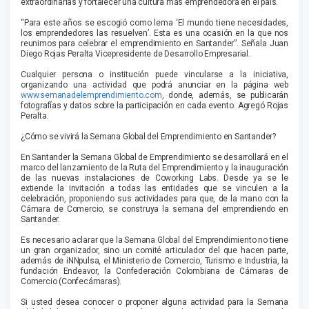
extraordinarias y fortalecer una cultura más emprendedora en el país.
“Para este años se escogió como lema ‘El mundo tiene necesidades,
los emprendedores las resuelven’. Esta es una ocasión en la que nos
reunimos para celebrar el emprendimiento en Santander”. Señala Juan
Diego Rojas Peralta Vicepresidente de Desarrollo Empresarial.
Cualquier persona o institución puede vincularse a la iniciativa,
organizando una actividad que podrá anunciar en la página web
www.semanadelemprendimiento.com
, donde, además, se publicarán
fotografías y datos sobre la participación en cada evento. Agregó Rojas
Peralta.
¿Cómo se vivirá la Semana Global del Emprendimiento en Santander?
En Santander la Semana Global de Emprendimiento se desarrollará en el
marco del lanzamiento de la Ruta del Emprendimiento y la inauguración
de las nuevas instalaciones de Coworking Labs. Desde ya se le
extiende la invitación a todas las entidades que se vinculen a la
celebración, proponiendo sus actividades para que, de la mano con la
Cámara de Comercio, se construya la semana del emprendiendo en
Santander.
Es necesario aclarar que la Semana Global del Emprendimiento no tiene
un gran organizador, sino un comité articulador del que hacen parte,
además de iNNpulsa, el Ministerio de Comercio, Turismo e Industria, la
fundación Endeavor, la Confederación Colombiana de Cámaras de
Comercio (Confecámaras).
Si usted desea conocer o proponer alguna actividad para la Semana