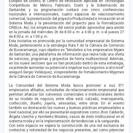
Europeo de Diseño, el Centro de Innovación Aplicada en Tecnologías
Competitivas de México, Fabricato, Coats y la Gobernación de
Santander, y su programación contará con cinco conferencias
nacionales e internacionales, cuatro espacios de relacionamiento
comercial, la presentación del proyecto Productividad e Innovación en el
Sistema Moda y la presentación del proyecto para la Formalización
CREEce. Así, los empresarios del sector podrán aprovechar para asistir
en la jornada del miércoles 26 de 8:00 a. m. a 6:00 p. m. o el jueves 27
de 8:00 a. m. a 1:00 p. m.
Esta iniciativa es promovida por la comunidad empresarial de Sistema
Moda, perteneciente a la estrategia Ruta F de la Cámara de Comercio
de Bucaramanga, cuyo objetivo es “brindarles a los empresarios Mypes
de Santander, una plataforma de información que reúne toda una oferta
de servicios, programas y proyectos de forma multisectorial. Además,
en los nueve sectores que se han priorizado dentro de esta estrategia,
se pretende aumentar su potencial e impulsar sus negocios a otro nivel”
aseguró Sergio Velásquez, vicepresidente de Fortalecimiento Mipymes
de la Cámara de Comercio de Bucaramanga.
La Comunidad del Sistema Moda busca promover a sus 371
empresarios afiliados, actividades de relacionamiento empresarial que
permitan afianzar los convenios comerciales e institucionales dentro
de su modelo de negocio, entre ellos está: calzado, marroquinería,
confección, diseño, joyería, artesanías, entre otros. En el evento
también se destacarán las nuevas y buenas prácticas empresariales a
nivel nacional, por ello se presentarán expositores como Jhon Calderón,
Ángela Useche y Humberto Morales, casos de éxito institucional en el
sistema moda y en la implementación de tendencias a la vanguardia.
Con este espacio se espera la construcción de una red exclusiva de
contactos y notoriedad de los negocios presentes, así como potenciar