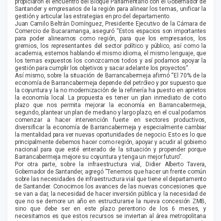
propiciaron el encuentro del Bloque Parlamentario con el Gobernador de
Santander y empresarios de la región para alinear los temas, unificar la
gestión y articular las estrategias en pro del departamento.
Juan Camilo Beltrán Domínguez, Presidente Ejecutivo de la Cámara de
Comercio de Bucaramanga, aseguró “Estos espacios son importantes
para poder alinearnos como región, para que los empresarios, los
gremios, los representantes del sector político y público, así como la
academia, estemos hablando el mismo idioma, el mismo lenguaje, que
los temas expuestos los conozcamos todos y así podamos apoyar la
gestión para cumplir los objetivos y sacar adelante los proyectos”.
Así mismo, sobre la situación de Barrancabermeja afirmó “El 70% de la
economía de Barrancabermeja depende del petróleo y por supuesto que
la coyuntura y la no modernización de la refinería ha puesto en aprietos
la economía local. La propuesta es tener un plan inmediato de corto
plazo que nos permita mejorar la economía en Barrancabermeja,
segundo, plantear un plan de mediano y largo plazo, en el cual podamos
comenzar a hacer intervención fuerte en sectores productivos,
diversificar la economía de Barrancabermeja y especialmente cambiar
la mentalidad para ver nuevas oportunidades de negocio. Esto es lo que
principalmente debemos hacer como región, apoyar y acudir al gobierno
nacional para que esté enterado de la situación y propender porque
Barrancabermeja mejore su coyuntura y tenga un mejor futuro”.
Por otra parte, sobre la infraestructura vial, Didier Alberto Tavera,
Gobernador de Santander, agregó “Tenemos que hacer un frente común
sobre las necesidades de infraestructura vial que tiene el departamento
de Santander. Conocimos los avances de las nuevas concesiones que
se van a dar, la necesidad de hacer inversión pública y la necesidad de
que no se demore un año en estructurarse la nueva concesión ZMB,
sino que debe ser en este plazo perentorio de los 6 meses, y
necesitamos es que estos recursos se inviertan al área metropolitana