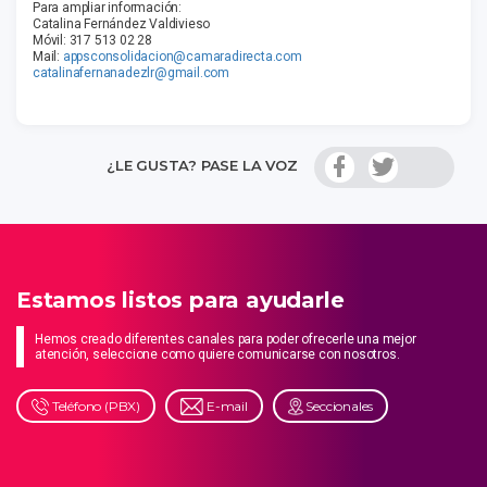
Para ampliar información:
Catalina Fernández Valdivieso
Móvil: 317 513 02 28
Mail:
appsconsolidacion@camaradirecta.com
catalinafernanadezlr@gmail.com
¿LE GUSTA? PASE LA VOZ
Estamos listos para ayudarle
Hemos creado diferentes canales para poder ofrecerle una mejor
atención, seleccione como quiere comunicarse con nosotros.
Teléfono (PBX)
E-mail
Seccionales