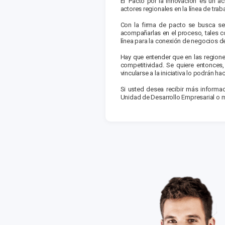
El ‘Pacto por la Innovación’ es un 
actores regionales en la línea de trab
Con la firma de pacto se busca sen
acompañarlas en el proceso, tales c
línea para la conexión de negocios de
Hay que entender que en las regiones
competitividad. Se quiere entonces
vincularse a la iniciativa lo podrán h
Si usted desea recibir más informa
Unidad de Desarrollo Empresarial o m