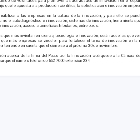
acuerdo de voluntades para promover las actividades de innovación en el depar
ajo que le apuesta a la producción científica, la sofisticación e innovación empre
sibilizar a las empresas en la cultura de la innovación, y para ello se pond
omo el autodiagnóstico en innovación, sistemas de innovación, herramientas 
 innovación, acceso a beneficios tributarios, entre otros.
 que más inviertan en ciencia, tecnología e innovación, serán aquellas que ve
, que más empresas se vinculen para fortalecer el tema de innovación en la 
acer teniendo en cuenta que el cierre será el próximo 30 de noviembre.
ción acerca de la firma del Pacto por la Innovación, acérquese a la Cámara 
arque el número telefónico 652 7000 extensión 234.