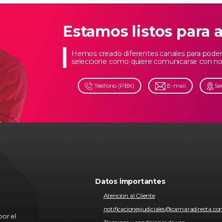
Estamos listos para 
Hemos creado diferentes canales para poder 
seleccione como quiere comunicarse con no
Teléfono (PBX)
E-mail
Se
Datos importantes
Atencion al Cliente
notificacionesjudiciales@camaradirecta.c
or el