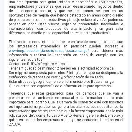
una gran apuesta para guiar, enfocar y acompañar a 150 empresas,
emprendedores y personas que estén desarrollando negocios dentro
de la economía popular, y que se den pasos seguros en las
oportunidades de mejora que hemos detectado en áreas como diseño
de productos, procesos productivos y trabajo colaborativo. Así podemos
pensar en conquistar nuevos espacios comerciales nacionales e
internacionales, con productos de alto impacto y un gran valor
diferencial en diseño y con capacidad de respuesta productiva”.
El proyecto se encuentra actualmente en fase de convocatoria, así que
los empresarios interesados en participar pueden ingresar a
www.innpulsacolombia.com/zasca-bucaramanga/
para obtener más
información y realizar la inscripción en caso de cumplir con los
siguientes requisitos:
Contar con RUT y/o Registro Mercantil.
Tener antigüedad de mínimo 12 meses en la actividad económica.
Ser mipyme compuesta por minino 2 integrantes que se dediquen a la
confección de prendas de vestir y/o fabricación de calzado.
Estar ubicadas geográficamente en el municipio de Bucaramanga.
Que cuenten con espacio físico e infraestructura para operación.
“Tenemos que estar preparados para los cambios que se van a
presentar en el ambiente empresarial y la formación es lo más
importante para lograrlo. Que la Cámara de Comercio esté con nosotros
es importantísima porque nos genera las alianzas que necesitamos, la
asociatividad que se requiere para que la fuerza empresarial sea lo más
robusta posible”, comentó Jairo Alberto Herrera, gerente de Lienzotex y
quien es uno de los empresarios que ya se encuentra inscritos en el
ZASCA.