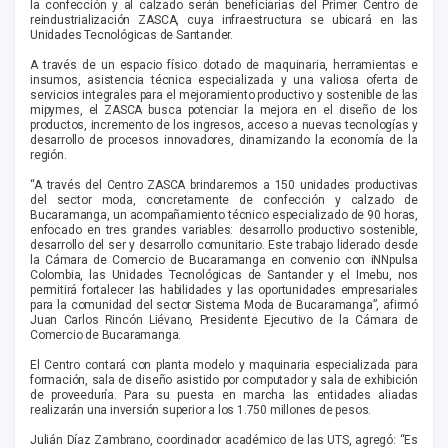
la confección y al calzado serán beneficiarias del Primer Centro de
reindustrialización ZASCA, cuya infraestructura se ubicará en las
Unidades Tecnológicas de Santander.
A través de un espacio físico dotado de maquinaria, herramientas e
insumos, asistencia técnica especializada y una valiosa oferta de
servicios integrales para el mejoramiento productivo y sostenible de las
mipymes, el ZASCA busca potenciar la mejora en el diseño de los
productos, incremento de los ingresos, acceso a nuevas tecnologías y
desarrollo de procesos innovadores, dinamizando la economía de la
región.
“A través del Centro ZASCA brindaremos a 150 unidades productivas
del sector moda, concretamente de confección y calzado de
Bucaramanga, un acompañamiento técnico especializado de 90 horas,
enfocado en tres grandes variables: desarrollo productivo sostenible,
desarrollo del ser y desarrollo comunitario. Este trabajo liderado desde
la Cámara de Comercio de Bucaramanga en convenio con iNNpulsa
Colombia, las Unidades Tecnológicas de Santander y el Imebu, nos
permitirá fortalecer las habilidades y las oportunidades empresariales
para la comunidad del sector Sistema Moda de Bucaramanga”, afirmó
Juan Carlos Rincón Liévano, Presidente Ejecutivo de la Cámara de
Comercio de Bucaramanga.
El Centro contará con planta modelo y maquinaria especializada para
formación, sala de diseño asistido por computador y sala de exhibición
de proveeduría. Para su puesta en marcha las entidades aliadas
realizarán una inversión superior a los 1.750 millones de pesos.
Julián Díaz Zambrano, coordinador académico de las UTS, agregó: “Es