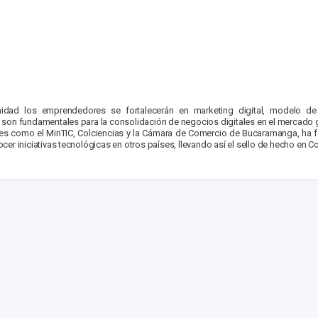
idad los emprendedores se fortalecerán en marketing digital, modelo de 
 son fundamentales para la consolidación de negocios digitales en el mercado g
nes como el MinTIC, Colciencias y la Cámara de Comercio de Bucaramanga, ha for
er iniciativas tecnológicas en otros países, llevando así el sello de hecho en C