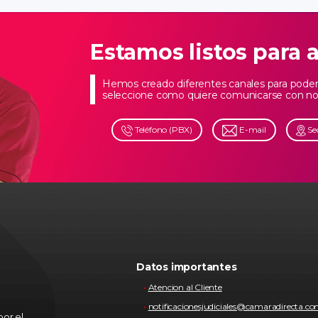
Estamos listos para 
Hemos creado diferentes canales para poder 
seleccione como quiere comunicarse con no
Teléfono (PBX)
E-mail
Se
Datos importantes
Atencion al Cliente
notificacionesjudiciales@camaradirecta.c
or el