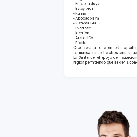
-
Encuentraloya
-
Estoy bien
-
Rumis
-
Abogados Ya
-
Sistema Lea
-
Eventsite
-
Igestión
-
ArancelCo
-
Biofile
Cabe resaltar que en esta oportun
comunicación, entre otros temas que
En Santander el apoyo de institucio
región permitiendo que se den a conoc