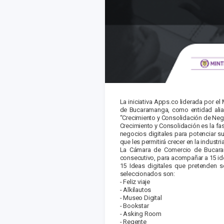
La iniciativa Apps.co liderada por e
de Bucaramanga, como entidad aliada
“Crecimiento y Consolidación de Neg
Crecimiento y Consolidación es la f
negocios digitales para potenciar s
que les permitirá crecer en la industr
La Cámara de Comercio de Bucaram
consecutivo, para acompañar a 15 ide
15 Ideas digitales que pretenden s
seleccionados son:
-
Feliz viaje
-
Alkilautos
-
Museo Digital
-
Bookstar
-
Asking Room
-
Regente