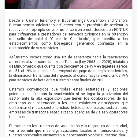
Desde el Clúster Turismo y el Bucaramanga Convention and Visitors
Bureau hemos adelantado esfuerzos con el propósito de acelerar la
reactivación, ejemplo de ello fue el convenio establecido con FONTUR
para cofinanciar a prestadores de servicios turísticos en la obtención
del sello de calidad “Check In Certificado”, que acredita a los
establecimientos como bioseguros, generando confianza en la
contratación de sus servicios.
Así mismo, vemos como una luz de esperanza hacia la reactivación
aspectos claves como la Ley de Turismo (Ley 2068 de 2020), iniciativa
de MinComercio que cuenta con descuentos del IVA en tiquetes aéreos
del 5% al 19%; la suspensión temporal del pago de energía para hoteles;
la eliminación transitoria del impuesto al consumo y la exención del IVA
para servicios de hotelería y turismo hasta finales de 2021.
Estamos convencidos que todas estas estrategias y acciones
potenciarían aún más la reactivación si se logra la priorización del
sector ante la alta exposición que tienen los colaboradores de las
empresas que pertenecen a los seis eslabones estratégicos que
conforman el macro sector turístico: hoteles, ecohoteles, restaurantes,
empresas de transporte especializado, agencias de viajes y operadores
turísticos.
El avance en los procesos de vacunación y la reapertura de la ciudad,
van a permitir que más organizaciones locales e internacionales, y
turistas potenciales encuentren al departamento como el destino ideal.