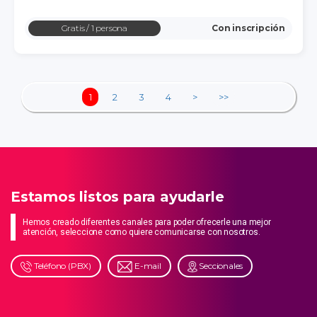
Gratis
/ 1 persona
Con inscripción
1
2
3
4
>
>>
Estamos listos para ayudarle
Hemos creado diferentes canales para poder ofrecerle una mejor
atención, seleccione como quiere comunicarse con nosotros.
Teléfono (PBX)
E-mail
Seccionales