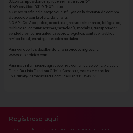
3.
Los campos donde aplique se marcan con “X”
4.
NO es válido “SI” O “NO” u otro.
5.
Se aceptarán solo cargos que influyan en la decisión de compra
de acuerdo con la oferta de la feria.
NO APLICA: Abogados, secretarias, recursos humanos, fotógrafos,
publicidad, comunicaciones, tecnología, modelos, transportador,
vendedores, comerciales, asesores, logística, contador público,
revisor fiscal, estratega de redes sociales.
Para conocer los detalles de la feria puedes ingresar a
www.colombiatex.com
Para más información, agradecemos comunicarse con Libia Judit
Duran Bautista Directora Oficina Cabecera, correo electrónico:
libia.duran@camaradirecta.com; celular: 315 3543151
Regístrese aquí
Diligencie el formulario a continuación para solicitar mayor