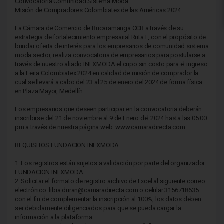
Convocatoria Comunidad Sistema Moda
Misión de Compradores Colombiatex de las Américas 2024
La Cámara de Comercio de Bucaramanga CCB a través de su
estrategia de fortalecimiento empresarial Ruta F, con el propósito de
brindar oferta de interés para los empresarios de comunidad sistema
moda sector, realiza convocatoria de empresarios para postularse a
través de nuestro aliado INEXMODA el cupo sin costo para el ingreso
a la Feria Colombiatex 2024 en calidad de misión de comprador la
cual se llevará a cabo del 23 al 25 de enero del 2024 de forma física
en Plaza Mayor, Medellín.
Los empresarios que deseen participar en la convocatoria deberán
inscribirse del 21 de noviembre al 9 de Enero del 2024 hasta las 05:00
pm a través de nuestra página web: www.camaradirecta.com
REQUISITOS FUNDACION INEXMODA:
1.
Los registros están sujetos a validación por parte del organizador
FUNDACION INEXMODA
2.
Solicitar el formato de registro archivo de Excel al siguiente correo
electrónico: libia.duran@camaradirecta.com o celular 3156718635
con el fin de complementar la inscripción al 100%, los datos deben
ser debidamente diligenciados para que se pueda cargar la
información a la plataforma.