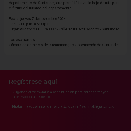
departamento de Santander, que permitirá trazar la hoja de ruta para
el futuro del turismo del departamento.
Fecha: jueves 7 de noviembre 2024
Hora: 2:00 p.m. a 6:00 p.m.
Lugar: Auditorio CDE Cajasan - Calle 12 #1 3-21 Socorro - Santander
Los esperamos
Cámara de comercio de Bucaramanga y Gobernación de Santander.
Regístrese aquí
Diligencie el formulario a continuación para solicitar mayor
información al respecto
Nota:
Los campos marcados con
*
son obligatorios.