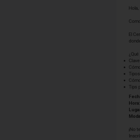
Hola,
Como 
El Ce
donde
¿Qué
Clave
Cómo 
Tipos
Cómo 
Tips 
Fech
Hora
Luga
Moda
¡No t
Inscr