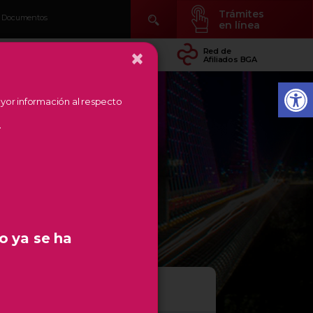
Trámites
Documentos
en línea
×
idad
Conocer Temás
Red de
arial
de Región
Afiliados BGA
mayor información al respecto
.
o ya se ha
OLO TU CELULAR!