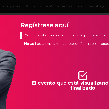
tención y servicio
Seccionales
PQRS
Promotores
Conciliación y arbitraje
Eventos para
Servicios para
Actual
Empresarios
empresarios
Empres
Regístrese aquí
Diligencie el formulario a continuación para solicitar 
Nota:
Los campos marcados con
*
son obligatorios
s Estratégicos
de Bucaramanga, creemos en los empresarios de nuestra
todas las herramientas necesarias para que la creación de
llo característico de Santander.
El evento que está visualizand
finalizado
NSFORMA TU CONTENIDO DIGITAL CON S