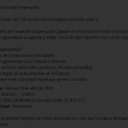
 estimado empresario
parte del CDE los beneficios siguen creciendo para ti.
ntro de Desarrollo Empresarial Cajasan en El Socorro te invita a una jor
 aprenderás a capturar y editar fotos de alto impacto solo con tu celul
 aprenderás?
s de composición y encuadre
aprovechar la luz natural y artificial
 de fotos para redes: producto, lifestyle y branding
lograr un feed atractivo en Instagram
para crear contenido visual que genere conexión
a:
Viernes 25 de abril de 2025
:
8:00 a.m - 12:00 m
r:
CDE CAJASAN, El Socorro (Calle 12 #13-21)
lidad:
Presencial
e lo pierdas! Mejora tus fotos de producto y haz que tu marca destaqu
íbete