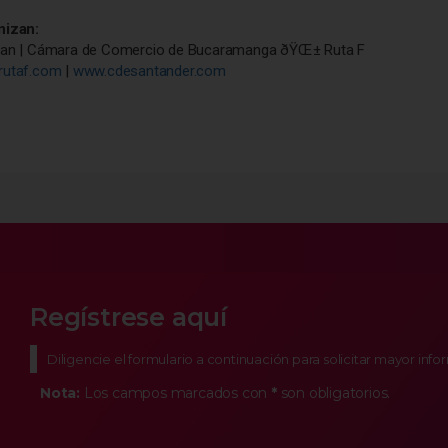
nizan:
san | Cámara de Comercio de Bucaramanga ðŸŒ± Ruta F
rutaf.com
|
www.cdesantander.com
Regístrese aquí
Diligencie el formulario a continuación para solicitar mayor inf
Nota:
Los campos marcados con
*
son obligatorios.