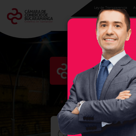
Ley de Transparencia
A
Programas para
empresarios
Evento
En la Cámara de Comercio 
región, por ello, les damos 
empresas exitosas, sea un se
¡TRA