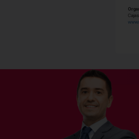
Orga
Caja
www.