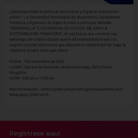
¿Quiere aprender a optimizar sus costos y lograr un crecimiento
sólido?. La Comunidad Empresarial de Alojamiento, Operadores
Turísticos y Agencias de Viajes le invita a participar del taller
"DESARROLLA TU ESTRATEGIA DE COSTOS, MEJORA LA
SOSTENIBILIDAD FINANCIERA", el cual busca una construir una
estrategia de costos robusta que le dé sostenibilidad real a su
negocio y tomar decisiones que disparen tu rentabilidad sin bajar la
calidad ni el valor de lo que ofrece.
FECHA: 7 de noviembre de 2025
LUGAR: Cámara de Comercio de Bucaramanga, Salón Pablo
Mogollón
HORA: 9:00 am a 11:00 am
Más información: Gestor.gastroyalojamiento@camaradirecta.com
WhatsApp: 300314375
Regístrese aquí