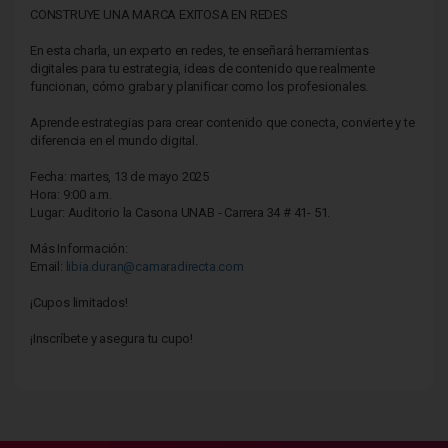
CONSTRUYE UNA MARCA EXITOSA EN REDES
En esta charla, un experto en redes, te enseñará herramientas
digitales para tu estrategia, ideas de contenido que realmente
funcionan, cómo grabar y planificar como los profesionales.
Aprende estrategias para crear contenido que conecta, convierte y te
diferencia en el mundo digital.
Fecha: martes, 13 de mayo 2025
Hora: 9:00 a.m.
Lugar: Auditorio la Casona UNAB - Carrera 34 # 41- 51.
Más Información:
Email:
libia.duran@camaradirecta.com
¡Cupos limitados!
¡Inscríbete y asegura tu cupo!