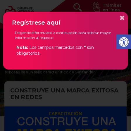
Trámites
en línea
×
Regístrese aquí
Diligencie el formulario a continuación para solicitar mayor
información al respecto
Eventos Estratégicos
Nota:
Los campos marcados con
*
son
obligatorios.
En la Cámara de Comercio de Bucaramanga, creemos en los
empresarios de nuestra región, por ello, les damos todas las
herramientas necesarias para que la creación de empresas
exitosas, sea un sello característico de Santander.
CONSTRUYE UNA MARCA EXITOSA
EN REDES