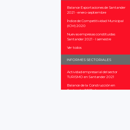
Balance Exportaciones de Santander
2021 - enero-septiembre
Índice de Competitividad Municipal
(ICM) 2020
Nuevas empresas constituidas
Santander 2021 - I semestre
Ver todos
INFORMES SECTORIALES
Actividad empresarial del sector
TURISMO en Santander 2021
Balance de la Construcción en
Santander 2021 - I semestre
Balance de la Construcción en
Santander 2020
Ver todos
INFORMES PROVINCIALES