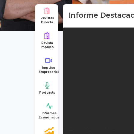
Informe Destaca
Revistas
Directa
Revista
Impulso
Impulso
Empresarial
Podcasts
Informes
Económicos