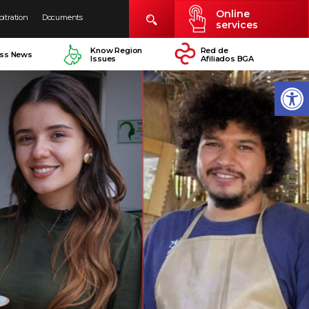
Online
bitration
Documents
services
Know Region
Red de
ess News
Issues
Afiliados BGA