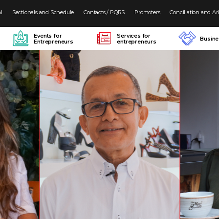
al
Sectionals and Schedule
Contacts / PQRS
Promoters
Conciliation and Ar
Events for
Services for
Busin
Entrepreneurs
entrepreneurs