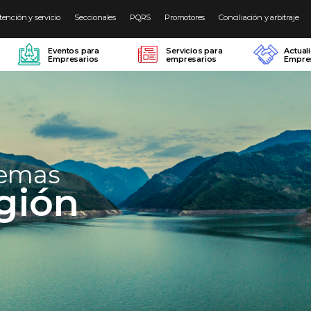
tención y servicio
Seccionales
PQRS
Promotores
Conciliación y arbitraje
Eventos para
Servicios para
Actual
Empresarios
empresarios
Empres
temas
gión