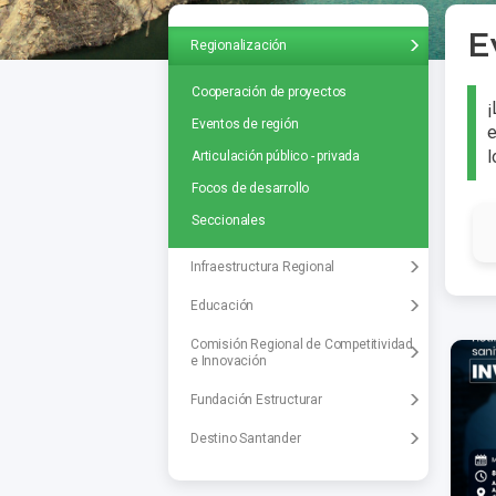
E
Regionalización
Cooperación de proyectos
¡
Eventos de región
e
l
Articulación público - privada
Focos de desarrollo
Seccionales
Infraestructura Regional
Educación
Comisión Regional de Competitividad
e Innovación
Fundación Estructurar
Destino Santander