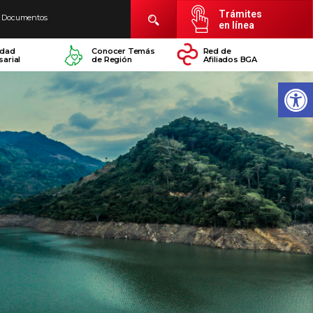
Trámites
Documentos
en línea
idad
Conocer Temás
Red de
arial
de Región
Afiliados BGA