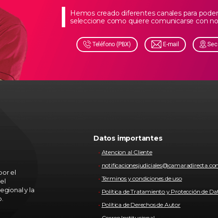
Hemos creado diferentes canales para poder 
seleccione como quiere comunicarse con no
Teléfono (PBX)
E-mail
Sec
Datos importantes
Atencion al Cliente
notificacionesjudiciales@camaradirecta.c
or el
Términos y condiciones de uso
el
egional y la
Política de Tratamiento y Protección de Da
o.
Política de Derechos de Autor
Correo Institucional