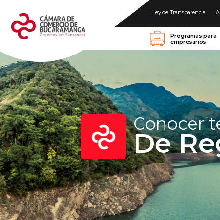
Ley de Transparencia
A
Programas para
empresarios
Conocer 
De Re