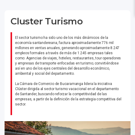
Cluster Turismo
El sector turismo ha sido uno de los más dinámicos de la
economía santandereana, factura aproximadamente 776 mil
millones en ventas anuales, generando aproximadamente 8.247
empleos formales a través de más de 1.245 empresas tales
como: Agencias de viajes, hoteles, restaurantes, tour operadores
y empresas de transporte enfocadas en turismo; convirtiéndose
así en uno de los ejes centrales del desarrollo económico,
ambiental y social del departamento.
La Cámara de Comercio de Bucaramanga lidera la iniciativa
Clúster dirigida al sector turismo vacacional en el departamento
de Santander, buscando reforzar la competitividad de las
empresas, a partir de la definición de la estrategia competitiva del
sector.