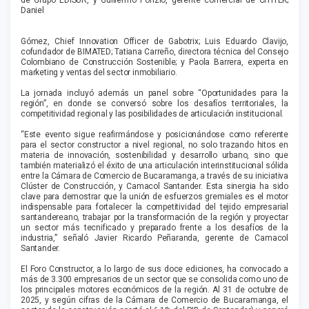
de Grupo EDISUR, y Guillermo Ponzio, gerente comercial de CITITEK;
Daniel
Gómez, Chief Innovation Officer de Gabotrix; Luis Eduardo Clavijo,
cofundador de BIMATED; Tatiana Carreño, directora técnica del Consejo
Colombiano de Construcción Sostenible; y Paola Barrera, experta en
marketing y ventas del sector inmobiliario.
La jornada incluyó además un panel sobre “Oportunidades para la
región”, en donde se conversó sobre los desafíos territoriales, la
competitividad regional y las posibilidades de articulación institucional.
“Este evento sigue reafirmándose y posicionándose como referente
para el sector constructor a nivel regional, no solo trazando hitos en
materia de innovación, sostenibilidad y desarrollo urbano, sino que
también materializó el éxito de una articulación interinstitucional sólida
entre la Cámara de Comercio de Bucaramanga, a través de su iniciativa
Clúster de Construcción, y Camacol Santander. Esta sinergia ha sido
clave para demostrar que la unión de esfuerzos gremiales es el motor
indispensable para fortalecer la competitividad del tejido empresarial
santandereano, trabajar por la transformación de la región y proyectar
un sector más tecnificado y preparado frente a los desafíos de la
industria,” señaló Javier Ricardo Peñaranda, gerente de Camacol
Santander.
El Foro Constructor, a lo largo de sus doce ediciones, ha convocado a
más de 3.300 empresarios de un sector que se consolida como uno de
los principales motores económicos de la región. Al 31 de octubre de
2025, y según cifras de la Cámara de Comercio de Bucaramanga, el