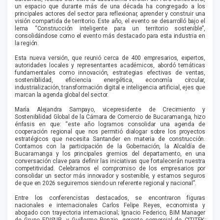
un espacio que durante más de una década ha congregado a los
principales actores del sector para reflexionar, aprender y construir una
visión compartida de territorio. Este año, el evento se desarrolló bajo el
lema “Construcción inteligente para un territorio sostenible”,
consolidándose como el evento más destacado para esta industria en
la región.
Esta nueva versión, que reunió cerca de 400 empresarios, expertos,
autoridades locales y representantes académicos, abordó temáticas
fundamentales como innovación, estrategias efectivas de ventas,
sostenibilidad, eficiencia energética, economía circular,
industrialización, transformación digital e inteligencia artificial, ejes que
marcan la agenda global del sector.
María Alejandra Sampayo, vicepresidente de Crecimiento y
Sostenibilidad Global de la Cámara de Comercio de Bucaramanga, hizo
énfasis en que: “este año logramos consolidar una agenda de
cooperación regional que nos permitió dialogar sobre los proyectos
estratégicos que necesita Santander en materia de construcción.
Contamos con la participación de la Gobernación, la Alcaldía de
Bucaramanga y los principales gremios del departamento, en una
conversación clave para definir las iniciativas que fortalecerán nuestra
competitividad. Celebramos el compromiso de los empresarios por
consolidar un sector más innovador y sostenible, y estamos seguros
de que en 2026 seguiremos siendo un referente regional y nacional”.
Entre los conferencistas destacados, se encontraron figuras
nacionales e internacionales Carlos Felipe Reyes, economista y
abogado con trayectoria internacional; Ignacio Federico, BIM Manager