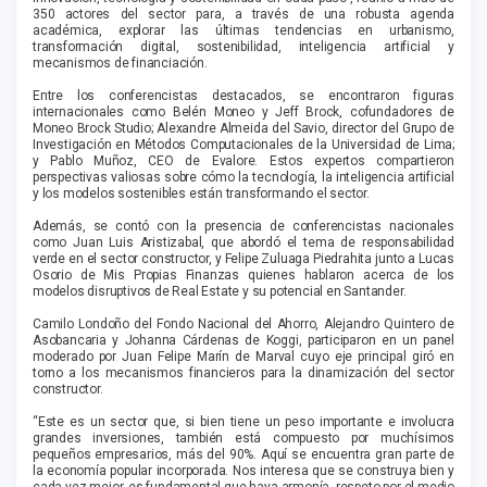
350 actores del sector para, a través de una robusta agenda
académica, explorar las últimas tendencias en urbanismo,
transformación digital, sostenibilidad, inteligencia artificial y
mecanismos de financiación.
Entre los conferencistas destacados, se encontraron figuras
internacionales como Belén Moneo y Jeff Brock, cofundadores de
Moneo Brock Studio; Alexandre Almeida del Savio, director del Grupo de
Investigación en Métodos Computacionales de la Universidad de Lima;
y Pablo Muñoz, CEO de Evalore. Estos expertos compartieron
perspectivas valiosas sobre cómo la tecnología, la inteligencia artificial
y los modelos sostenibles están transformando el sector.
Además, se contó con la presencia de conferencistas nacionales
como Juan Luis Aristizabal, que abordó el tema de responsabilidad
verde en el sector constructor, y Felipe Zuluaga Piedrahita junto a Lucas
Osorio de Mis Propias Finanzas quienes hablaron acerca de los
modelos disruptivos de Real Estate y su potencial en Santander.
Camilo Londoño del Fondo Nacional del Ahorro, Alejandro Quintero de
Asobancaria y Johanna Cárdenas de Koggi, participaron en un panel
moderado por Juan Felipe Marín de Marval cuyo eje principal giró en
torno a los mecanismos financieros para la dinamización del sector
constructor.
“Este es un sector que, si bien tiene un peso importante e involucra
grandes inversiones, también está compuesto por muchísimos
pequeños empresarios, más del 90%. Aquí se encuentra gran parte de
la economía popular incorporada. Nos interesa que se construya bien y
cada vez mejor, es fundamental que haya armonía, respeto por el medio