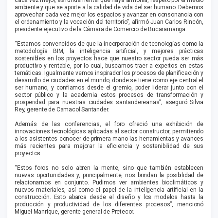
ambiente y que se aporte a la calidad de vida del ser humano. Debemos
aprovechar cada vez mejor los espacios y avanzar en consonancia con
el ordenamiento y la vocación del territorio”, afirmó Juan Carlos Rincón,
presidente ejecutivo de la Cámara de Comercio de Bucaramanga.
“Estamos convencidos de que la incorporación de tecnologías como la
metodología BIM, la inteligencia artificial, y mejores prácticas
sostenibles en los proyectos hace que nuestro sector pueda ser más
productivo y rentable, por lo cual, buscamos traer a expertos en estas
temáticas. Igualmente vemos inspirador los procesos de planificación y
desarrollo de ciudades en el mundo, donde se tiene como eje central el
ser humano, y confiamos desde el gremio, poder liderar junto con el
sector público y la academia estos procesos de transformación y
prosperidad para nuestras ciudades santandereanas”, aseguró Silvia
Rey, gerente de Camacol Santander.
Además de las conferencias, el foro ofreció una exhibición de
innovaciones tecnológicas aplicadas al sector constructor, permitiendo
a los asistentes conocer de primera mano las herramientas y avances
más recientes para mejorar la eficiencia y sostenibilidad de sus
proyectos.
“Estos foros no solo abren la mente, sino que también establecen
nuevas oportunidades y, principalmente, nos brindan la posibilidad de
relacionarnos en conjunto. Pudimos ver ambientes bioclimáticos y
nuevos materiales, así como el papel de la inteligencia artificial en la
construcción. Esto abarca desde el diseño y los modelos hasta la
producción y productividad de los diferentes procesos”, mencionó
Miguel Manrique, gerente general de Pretecor.