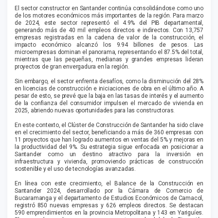
El sector constructor en Santander continúa consolidándose como uno
de los motores económicos más importantes de la región. Para marzo
de 2024, este sector representó el 4.9% del PIB departamental,
generando más de 40 mil empleos directos e indirectos. Con 13,757
empresas registradas en la cadena de valor de la construcción, el
impacto económico alcanzó los 9.94 billones de pesos. Las
microempresas dominan el panorama, representando el 87.5% del total,
mientras que las pequeñas, medianas y grandes empresas lideran
proyectos de gran envergadura en la región.
Sin embargo, el sector enfrenta desafíos, como la disminución del 28%
en licencias de construcción e iniciaciones de obra en el último año. A
pesar de esto, se prevé que la baja en las tasas de interés y el aumento
de la confianza del consumidor impulsen el mercado de vivienda en
2025, abriendo nuevas oportunidades para las constructoras.
En este contexto, el Clúster de Construcción de Santander ha sido clave
en el crecimiento del sector, beneficiando a más de 360 empresas con
11 proyectos que han logrado aumentos en ventas del 5% y mejoras en
la productividad del 9%. Su estrategia sigue enfocada en posicionar a
Santander como un destino atractivo para la inversión en
infraestructura y vivienda, promoviendo prácticas de construcción
sostenible y el uso de tecnologías avanzadas.
En línea con este crecimiento, el Balance de la Construcción en
Santander 2024, desarrollado por la Cámara de Comercio de
Bucaramanga y el departamento de Estudios Económicos de Camacol,
registró 850 nuevas empresas y 626 empleos directos. Se destacan
590 emprendimientos en la provincia Metropolitana y 143 en Yariguíes.