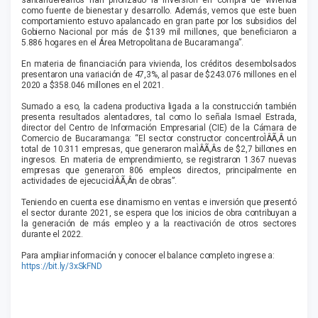
como fuente de bienestar y desarrollo. Además, vemos que este buen
comportamiento estuvo apalancado en gran parte por los subsidios del
Gobierno Nacional por más de $139 mil millones, que beneficiaron a
5.886 hogares en el Área Metropolitana de Bucaramanga”.
En materia de financiación para vivienda, los créditos desembolsados
presentaron una variación de 47,3%, al pasar de $243.076 millones en el
2020 a $358.046 millones en el 2021.
Sumado a eso, la cadena productiva ligada a la construcción también
presenta resultados alentadores, tal como lo señala Ismael Estrada,
director del Centro de Información Empresarial (CIE) de la Cámara de
Comercio de Bucaramanga: “El sector constructor concentroÌÂÃ‚Â un
total de 10.311 empresas, que generaron maÌÂÃ‚Âs de $2,7 billones en
ingresos. En materia de emprendimiento, se registraron 1.367 nuevas
empresas que generaron 806 empleos directos, principalmente en
actividades de ejecucioÌÂÃ‚Ân de obras”.
Teniendo en cuenta ese dinamismo en ventas e inversión que presentó
el sector durante 2021, se espera que los inicios de obra contribuyan a
la generación de más empleo y a la reactivación de otros sectores
durante el 2022.
Para ampliar información y conocer el balance completo ingrese a:
https://bit.ly/3xSkFND