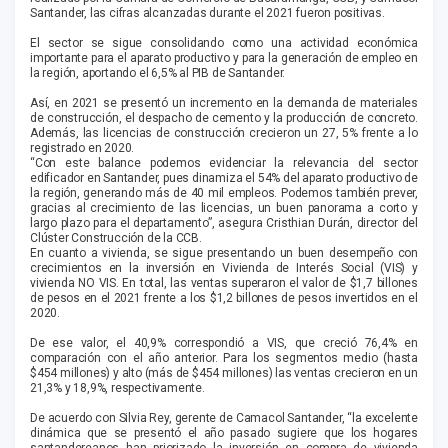
Santander, las cifras alcanzadas durante el 2021 fueron positivas.
El sector se sigue consolidando como una actividad económica
importante para el aparato productivo y para la generación de empleo en
la región, aportando el 6,5% al PIB de Santander.
Así, en 2021 se presentó un incremento en la demanda de materiales
de construcción, el despacho de cemento y la producción de concreto.
Además, las licencias de construcción crecieron un 27, 5% frente a lo
registrado en 2020.
“Con este balance podemos evidenciar la relevancia del sector
edificador en Santander, pues dinamiza el 54% del aparato productivo de
la región, generando más de 40 mil empleos. Podemos también prever,
gracias al crecimiento de las licencias, un buen panorama a corto y
largo plazo para el departamento”, asegura Cristhian Durán, director del
Clúster Construcción de la CCB.
En cuanto a vivienda, se sigue presentando un buen desempeño con
crecimientos en la inversión en Vivienda de Interés Social (VIS) y
vivienda NO VIS. En total, las ventas superaron el valor de $1,7 billones
de pesos en el 2021 frente a los $1,2 billones de pesos invertidos en el
2020.
De ese valor, el 40,9% correspondió a VIS, que creció 76,4% en
comparación con el año anterior. Para los segmentos medio (hasta
$454 millones) y alto (más de $454 millones) las ventas crecieron en un
21,3% y 18,9%, respectivamente.
De acuerdo con Silvia Rey, gerente de Camacol Santander, “la excelente
dinámica que se presentó el año pasado sugiere que los hogares
santandereanos han priorizado la inversión en compra de vivienda