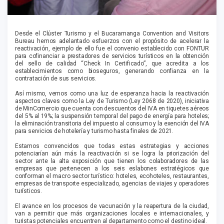
Desde el Clúster Turismo y el Bucaramanga Convention and Visitors
Bureau hemos adelantado esfuerzos con el propósito de acelerar la
reactivación, ejemplo de ello fue el convenio establecido con FONTUR
para cofinanciar a prestadores de servicios turísticos en la obtención
del sello de calidad “Check In Certificado”, que acredita a los
establecimientos como bioseguros, generando confianza en la
contratación de sus servicios.
Así mismo, vemos como una luz de esperanza hacia la reactivación
aspectos claves como la Ley de Turismo (Ley 2068 de 2020), iniciativa
de MinComercio que cuenta con descuentos del IVA en tiquetes aéreos
del 5% al 19%; la suspensión temporal del pago de energía para hoteles;
la eliminación transitoria del impuesto al consumo y la exención del IVA
para servicios de hotelería y turismo hasta finales de 2021.
Estamos convencidos que todas estas estrategias y acciones
potenciarían aún más la reactivación si se logra la priorización del
sector ante la alta exposición que tienen los colaboradores de las
empresas que pertenecen a los seis eslabones estratégicos que
conforman el macro sector turístico: hoteles, ecohoteles, restaurantes,
empresas de transporte especializado, agencias de viajes y operadores
turísticos.
El avance en los procesos de vacunación y la reapertura de la ciudad,
van a permitir que más organizaciones locales e internacionales, y
turistas potenciales encuentren al departamento como el destino ideal.