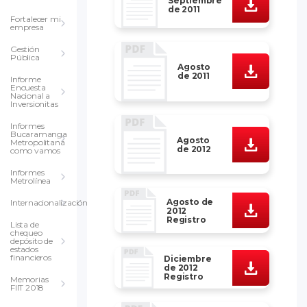
Septiembre
de 2011
Fortalecer mi
empresa
Gestión
Pública
Agosto
de 2011
Informe
Encuesta
Nacional a
Inversionitas
Informes
Bucaramanga
Agosto
Metropolitana
de 2012
como vamos
Informes
Metrolínea
Agosto de
Internacionalización
2012
Registro
Lista de
chequeo
depósito de
estados
financieros
Diciembre
de 2012
Registro
Memorias
FIIT 2018