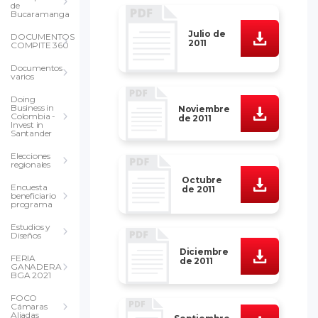
de
Bucaramanga
Julio de
DOCUMENTOS
2011
COMPITE 360
Documentos
varios
Doing
Business in
Noviembre
Colombia -
de 2011
Invest in
Santander
Elecciones
regionales
Octubre
Encuesta
de 2011
beneficiario
programa
Estudios y
Diseños
Diciembre
FERIA
de 2011
GANADERA
BGA 2021
FOCO
Cámaras
Aliadas