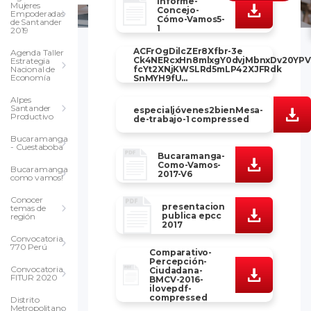
informe-
Mujeres
Concejo-
Empoderadas
Cómo-Vamos5-
de Santander
1
2019
ACFrOgDilcZEr8Xfbr-3e
Agenda Taller
Ck4NERcxHn8mlxgY0dvjMbnxDv20YP
Estrategia
Nacional de
fcYt2XNjKWSLRd5mLP42XJFRdk
Economía
SnMYH9fU...
Alpes
Santander
especialjóvenes2bienMesa-
Productivo
de-trabajo-1 compressed
Bucaramanga
- Cuestaboba
Bucaramanga-
Como-Vamos-
Bucaramanga
2017-V6
como vamos!
Conocer
presentacion
temas de
publica epcc
región
2017
Convocatoria
770 Perú
Comparativo-
Percepción-
Convocatoria
Ciudadana-
FITUR 2020
BMCV-2016-
ilovepdf-
compressed
Distrito
Metropolitano