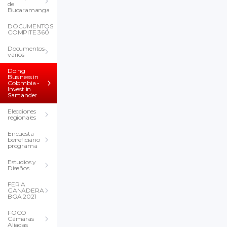
de
Bucaramanga
DOCUMENTOS
COMPITE 360
Documentos
varios
Doing
Business in
Colombia -
Invest in
Santander
Elecciones
regionales
Encuesta
beneficiario
programa
Estudios y
Diseños
FERIA
GANADERA
BGA 2021
FOCO
Cámaras
Aliadas