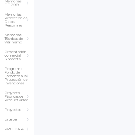
Memorias
FIIT 2019
Memorias
Protección de
Datos
Personales
Memorias
Técnicas de
Vitrinismo
Presentación
comercial
Simacota
Programa
Fondo de
Fomento a la
Protección de
Invenciones
Proyecto
Fábricas de
Productividad
Proyectos
prueba
PRUEBA A