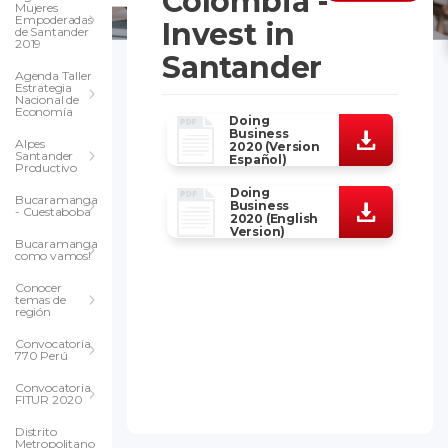
Colombia -
Mujeres
Empoderadas
Invest in
de Santander
2019
Santander
Agenda Taller
Estrategia
Nacional de
Economía
Doing
Business
Alpes
2020 (Version
Santander
Español)
Productivo
Doing
Bucaramanga
Business
- Cuestaboba
2020 (English
Version)
Bucaramanga
como vamos!
Conocer
temas de
región
Convocatoria
770 Perú
Convocatoria
FITUR 2020
Distrito
Metropolitano