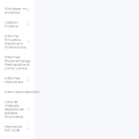
Fortalecer mi
empresa
Gestión
Pública
Informe
Encuesta
Nacional a
Inversionitas
Informes
Bucaramanga
Metropolitana
como vamos
Informes
Metrolínea
Internacionalización
Lista de
chequeo
depósito de
estados
financieros
Memorias
FIIT 2018