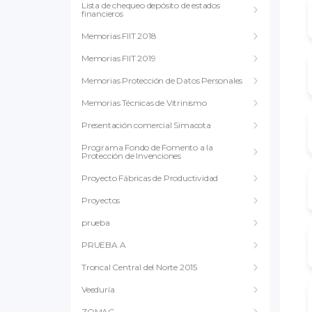
Lista de chequeo depósito de estados
financieros
Memorias FIIT 2018
Memorias FIIT 2019
Memorias Protección de Datos Personales
Memorias Técnicas de Vitrinismo
Presentación comercial Simacota
Programa Fondo de Fomento a la
Protección de Invenciones
Proyecto Fábricas de Productividad
Proyectos
prueba
PRUEBA A
Troncal Central del Norte 2015
Veeduría
ZOMAC