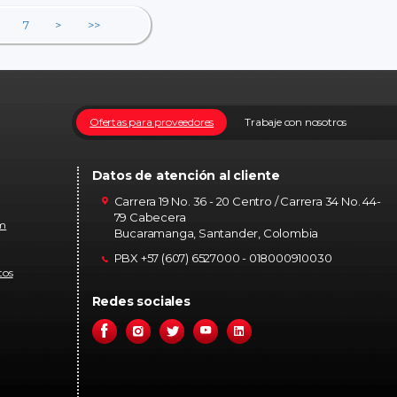
7
>
>>
Ofertas para proveedores
Trabaje con nosotros
Datos de atención al cliente
Carrera 19 No. 36 - 20 Centro / Carrera 34 No. 44-
79 Cabecera
om
Bucaramanga, Santander, Colombia
PBX +57 (607) 6527000 - 018000910030
tos
Redes sociales