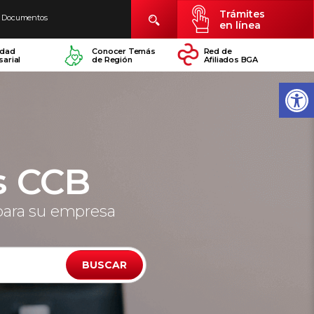
Trámites
Documentos
en línea
idad
Conocer Temás
Red de
arial
de Región
Afiliados BGA
s CCB
para su empresa
BUSCAR