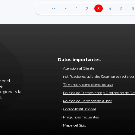
<<
<
1
2
3
4
5
6
Datos importantes
Atencion al Cliente
notificacionesjudiciales@camaradirecta.c
or el
Términos y condiciones de uso
el
egional y la
Política de Tratamiento y Protección de Da
o.
Política de Derechos de Autor
Correo Institucional
Preguntas frecuentes
Mapa del Sitio