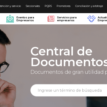
tención y servicio
Seccionales
PQRS
Promotores
Conciliación y arbitraje
Eventos para
Servicios para
Actual
Empresarios
empresarios
Empres
Central de
Documento
Documentos de gran utilidad 