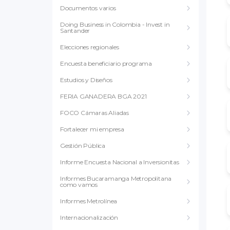
Documentos varios
Doing Business in Colombia - Invest in
Santander
Elecciones regionales
Encuesta beneficiario programa
Estudios y Diseños
FERIA GANADERA BGA 2021
FOCO Cámaras Aliadas
Fortalecer mi empresa
Gestión Pública
Informe Encuesta Nacional a Inversionitas
Informes Bucaramanga Metropolitana
como vamos
Informes Metrolínea
Internacionalización