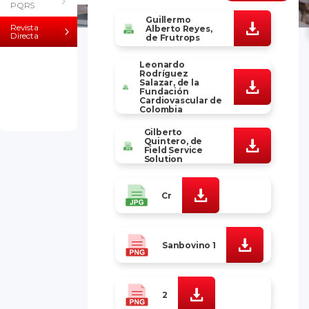
PQRS
Guillermo
Revista
Alberto Reyes,
Directa
de Frutrops
Leonardo
Rodríguez
Salazar, de la
Fundación
Cardiovascular de
Colombia
Gilberto
Quintero, de
Field Service
Solution
Cr
Sanbovino 1
2