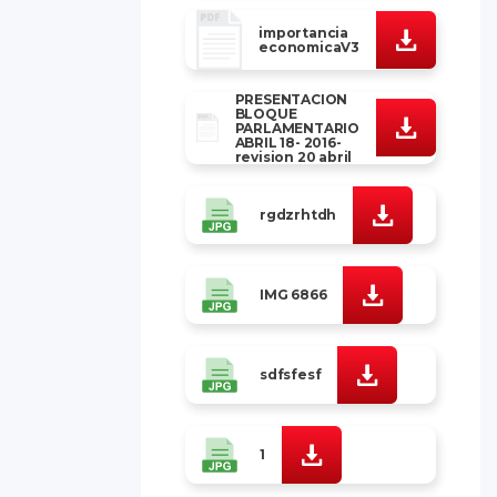
importancia
economicaV3
PRESENTACION
BLOQUE
PARLAMENTARIO
ABRIL 18- 2016-
revision 20 abril
rgdzrhtdh
IMG 6866
sdfsfesf
1